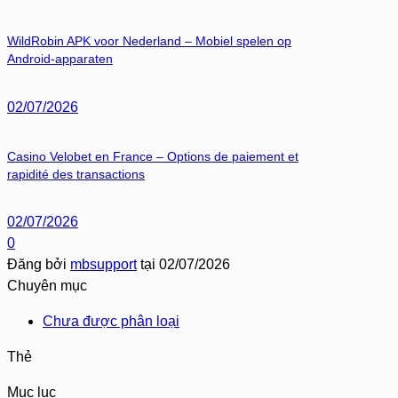
WildRobin APK voor Nederland – Mobiel spelen op
Android-apparaten
02/07/2026
Casino Velobet en France – Options de paiement et
rapidité des transactions
02/07/2026
0
Đăng bởi
mbsupport
tại
02/07/2026
Chuyên mục
Chưa được phân loại
Thẻ
Mục lục