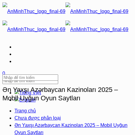
0
Ən Yaxşı Azərbaycan Kazinoları 2025 –
Mobil Uyğun Oyun Saytları
Trang chủ
Chưa được phân loại
Ən Yaxşı Azərbaycan Kazinoları 2025 – Mobil Uyğun
Oyun Saytları