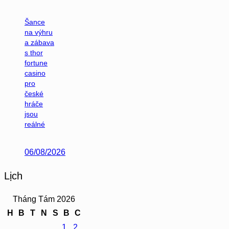
Šance
na výhru
a zábava
s thor
fortune
casino
pro
české
hráče
jsou
reálné
06/08/2026
Lịch
Tháng Tám 2026
H
B
T
N
S
B
C
1
2