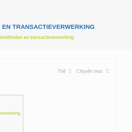
 EN TRANSACTIEVERWERKING
lmethoden en transactieverwerking
Thẻ
Chuyên mục
verwerking