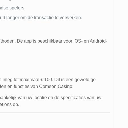
ndse spelers.
urt langer om de transactie te verwerken.
ethoden. De app is beschikbaar voor iOS- en Android-
nleg tot maximaal € 100. Dit is een geweldige
llen en functies van Comeon Casino.
nkelijk van uw locatie en de specificaties van uw
et ons op.