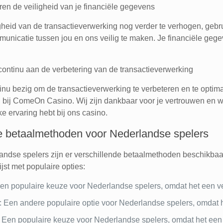
en de veiligheid van je financiële gegevens
gheid van de transactieverwerking nog verder te verhogen, gebr
unicatie tussen jou en ons veilig te maken. Je financiële gege
continu aan de verbetering van de transactieverwerking
tinu bezig om de transactieverwerking te verbeteren en te optimal
 bij ComeOn Casino. Wij zijn dankbaar voor je vertrouwen en w
ke ervaring hebt bij ons casino.
e betaalmethoden voor Nederlandse spelers
andse spelers zijn er verschillende betaalmethoden beschikba
ijst met populaire opties:
en populaire keuze voor Nederlandse spelers, omdat het een vei
: Een andere populaire optie voor Nederlandse spelers, omdat he
 Een populaire keuze voor Nederlandse spelers, omdat het een v