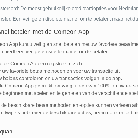
stercard: De meest gebruikelijke creditcardopties voor Nederla
sfer: Een veilige en discrete manier om te betalen, maar het du
 snel betalen met de Comeon App
on App kunt u veilig en snel betalen met uw favoriete betaalm
n biedt een veilige en snelle manier om te betalen.
 de Comeon App en registreer u zich.
 uw favoriete betaalmethoden en voer uw transactie uit.
 balans controleren en uw transacties volgen in de app.
e Comeon App gebruikt, ontvangt u een van 100% op uw eerste i
e beginnen met spelen en te genieten van de verschillende spe
 de beschikbare betaalmethoden en -opties kunnen variëren afha
 u twijfels hebt over de beschikbare opties, neem dan contact m
n quan