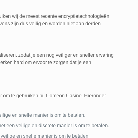
uiken wij de meest recente encryptietechnologieën
vens zijn dus veilig en worden niet aan derden
iseren, zodat je een nog veiliger en sneller ervaring
erken hard om ervoor te zorgen dat je een
ar om te gebruiken bij Comeon Casino. Hieronder
lige en snelle manier is om te betalen.
t een veilige en discrete manier is om te betalen.
eilige en snelle manier is om te betalen.