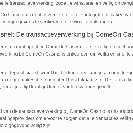
nelle transactieverwerking, zodat je winst snel en veilig ontvangt
n Casino-account te verifiëren, kan je ook gebruik maken van
 inloggegevens te verifiëren en je winst te ontvangen.
n snel: De transactieverwerking bij ComeOn Ca
en account opent bij ComeOn Casino, kan je veilig en snel tran
rwerking bij ComeOn Casino is ontworpen om veilig en snel te zi
.
een deposit maakt, wordt het bedrag direct aan je account to
van de promoties die momenteel beschikbaar zijn. De transacti
 zodat je altijd kunt gokken of spelen wanneer je wilt.
id van de transactieverwerking bij ComeOn Casino is ons toppri
etalingsproviders om ervoor te zorgen dat alle transacties veilig
iële gegevens veilig zijn.