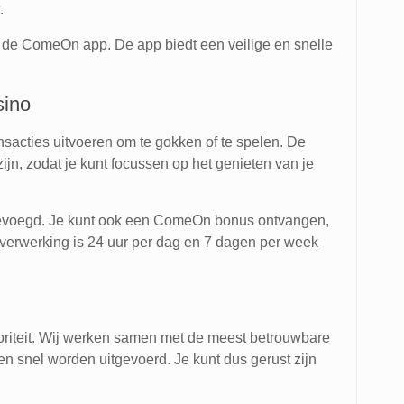
.
 de ComeOn app. De app biedt een veilige en snelle
sino
sacties uitvoeren om te gokken of te spelen. De
jn, zodat je kunt focussen op het genieten van je
egevoegd. Je kunt ook een ComeOn bonus ontvangen,
everwerking is 24 uur per dag en 7 dagen per week
oriteit. Wij werken samen met de meest betrouwbare
 en snel worden uitgevoerd. Je kunt dus gerust zijn