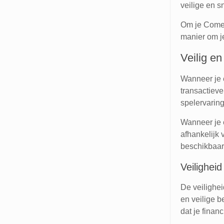
veilige en s
Om je ComeO
manier om je
Veilig e
Wanneer je e
transactieve
spelervaring
Wanneer je 
afhankelijk 
beschikbaar,
Veiligheid
De veilighe
en veilige b
dat je financ