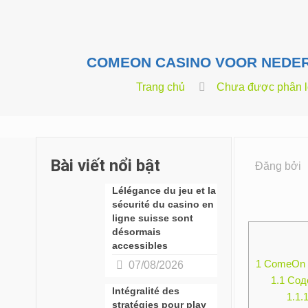
COMEON CASINO VOOR NEDE
Trang chủ
Chưa được phân l
Bài viết nổi bật
Đăng bởi
Lélégance du jeu et la
sécurité du casino en
ligne suisse sont
désormais
accessibles
1
ComeOn Ca
07/08/2026
1.1
Сод
Intégralité des
1.1.
stratégies pour play