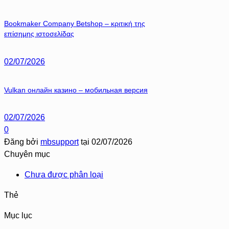
Bookmaker Company Betshop – κριτική της
επίσημης ιστοσελίδας
02/07/2026
Vulkan онлайн казино – мобильная версия
02/07/2026
0
Đăng bởi
mbsupport
tại
02/07/2026
Chuyên mục
Chưa được phân loại
Thẻ
Mục lục