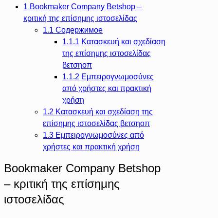
1
Bookmaker Company Betshop –
κριτική της επίσημης ιστοσελίδας
1.1
Содержимое
1.1.1
Κατασκευή και σχεδίαση
της επίσημης ιστοσελίδας
βετσηοπ
1.1.2
Εμπειρογνωμοσύνες
από χρήστες και πρακτική
χρήση
1.2
Κατασκευή και σχεδίαση της
επίσημης ιστοσελίδας βετσηοπ
1.3
Εμπειρογνωμοσύνες από
χρήστες και πρακτική χρήση
Bookmaker Company Betshop
– κριτική της επίσημης
ιστοσελίδας