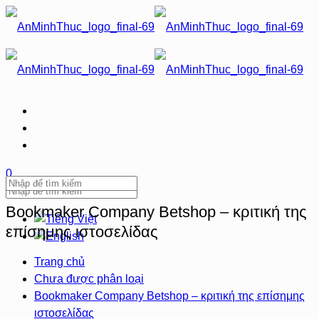
0
Bookmaker Company Betshop – κριτική της
επίσημης ιστοσελίδας
Trang chủ
Chưa được phân loại
Bookmaker Company Betshop – κριτική της επίσημης
ιστοσελίδας