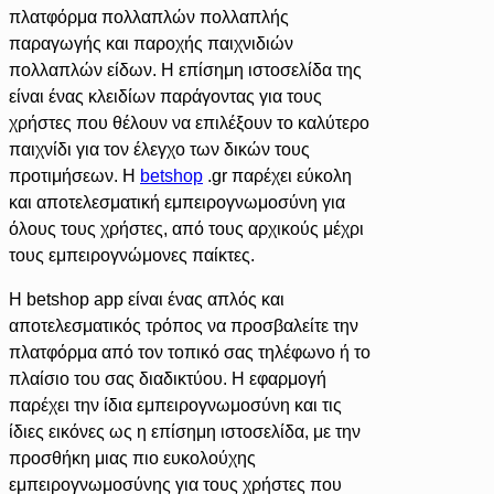
πλατφόρμα πολλαπλών πολλαπλής
παραγωγής και παροχής παιχνιδιών
πολλαπλών είδων. Η επίσημη ιστοσελίδα της
είναι ένας κλειδίων παράγοντας για τους
χρήστες που θέλουν να επιλέξουν το καλύτερο
παιχνίδι για τον έλεγχο των δικών τους
προτιμήσεων. Η
betshop
.gr παρέχει εύκολη
και αποτελεσματική εμπειρογνωμοσύνη για
όλους τους χρήστες, από τους αρχικούς μέχρι
τους εμπειρογνώμονες παίκτες.
Η betshop app είναι ένας απλός και
αποτελεσματικός τρόπος να προσβαλείτε την
πλατφόρμα από τον τοπικό σας τηλέφωνο ή το
πλαίσιο του σας διαδικτύου. Η εφαρμογή
παρέχει την ίδια εμπειρογνωμοσύνη και τις
ίδιες εικόνες ως η επίσημη ιστοσελίδα, με την
προσθήκη μιας πιο ευκολούχης
εμπειρογνωμοσύνης για τους χρήστες που