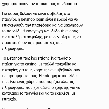
χρησιμοποιούν τον τοπικό τους συνδυασμό.
Για όσους θέλουν να είναι εισβολείς στο
παιχνίδι, η betshop login είναι η κλειδί για να
επισκεφθούν την πλατφόρμα και να ξεκινήσουν
το παιχνίδι. Η εισαγωγή των δεδομένων σας
είναι απλή και ασφαλής, με την εντολή τους να
προστατεύουν τις προσωπικές σας
πληροφορίες.
Το Βετσηοπ παρέχει επίσης ένα πλαίσιο
παίκτη για το casino, με πολλά παιχνίδια και
ευκαιρίες για τους χρήστες να επιβεβαιώσουν
τις προτιμήσεις τους. Η επίσημη ιστοσελίδα
της είναι ένας χώρος που παρέχει όλες τις
πληροφορίες που χρειάζεται ο χρήστης για να
καταλάβει το παιχνίδι και να το εκτελέσει με
επιτυχία.