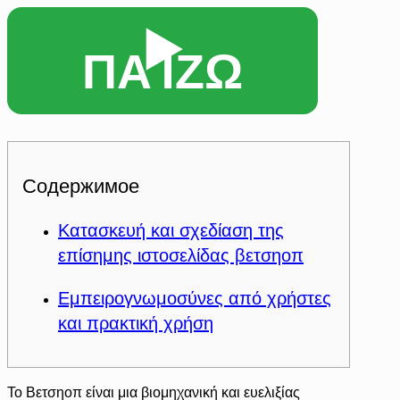
▶️
ΠΑΊΖΩ
Содержимое
Κατασκευή και σχεδίαση της
επίσημης ιστοσελίδας βετσηοπ
Εμπειρογνωμοσύνες από χρήστες
και πρακτική χρήση
Το Βετσηοπ είναι μια βιομηχανική και ευελιξίας