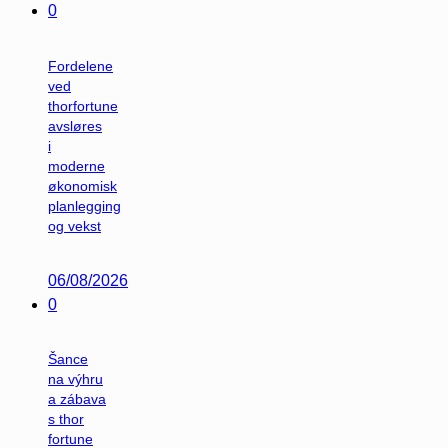
0
Fordelene
ved
thorfortune
avsløres
i
moderne
økonomisk
planlegging
og vekst
06/08/2026
0
Šance
na výhru
a zábava
s thor
fortune