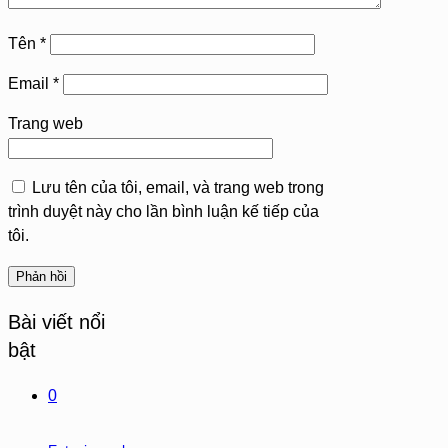
Tên
*
Email
*
Trang web
Lưu tên của tôi, email, và trang web trong
trình duyệt này cho lần bình luận kế tiếp của
tôi.
Bài viết nổi
bật
0