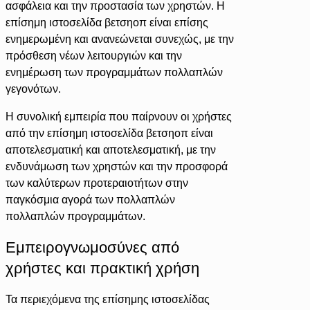
ασφάλεια και την προστασία των χρηστών. Η
επίσημη ιστοσελίδα βετσηοπ είναι επίσης
ενημερωμένη και ανανεώνεται συνεχώς, με την
πρόσθεση νέων λειτουργιών και την
ενημέρωση των προγραμμάτων πολλαπλών
γεγονότων.
Η συνολική εμπειρία που παίρνουν οι χρήστες
από την επίσημη ιστοσελίδα βετσηοπ είναι
αποτελεσματική και αποτελεσματική, με την
ενδυνάμωση των χρηστών και την προσφορά
των καλύτερων προτεραιοτήτων στην
παγκόσμια αγορά των πολλαπλών
πολλαπλών προγραμμάτων.
Εμπειρογνωμοσύνες από
χρήστες και πρακτική χρήση
Τα περιεχόμενα της επίσημης ιστοσελίδας