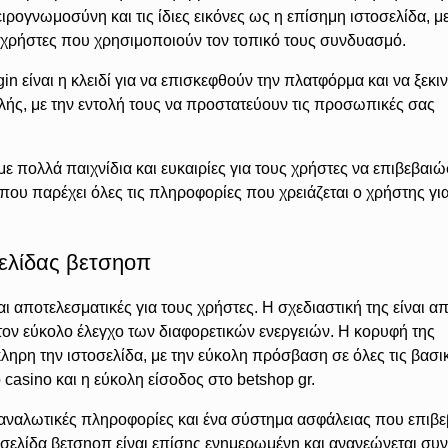
ιρογνωμοσύνη και τις ίδιες εικόνες ως η επίσημη ιστοσελίδα, με
χρήστες που χρησιμοποιούν τον τοπικό τους συνδυασμό.
ogin είναι η κλειδί για να επισκεφθούν την πλατφόρμα και να ξεκ
λής, με την εντολή τους να προστατεύουν τις προσωπικές σας
με πολλά παιχνίδια και ευκαιρίες για τους χρήστες να επιβεβαιώ
 που παρέχει όλες τις πληροφορίες που χρειάζεται ο χρήστης γι
σελίδας βετσηοπ
αι αποτελεσματικές για τους χρήστες. Η σχεδιαστική της είναι απ
τον εύκολο έλεγχο των διαφορετικών ενεργειών. Η κορυφή της
ληρη την ιστοσελίδα, με την εύκολη πρόσβαση σε όλες τις βασι
casino και η εύκολη είσοδος στο betshop gr.
ταναλωτικές πληροφορίες και ένα σύστημα ασφάλειας που επιβε
σελίδα βετσηοπ είναι επίσης ενημερωμένη και ανανεώνεται συν