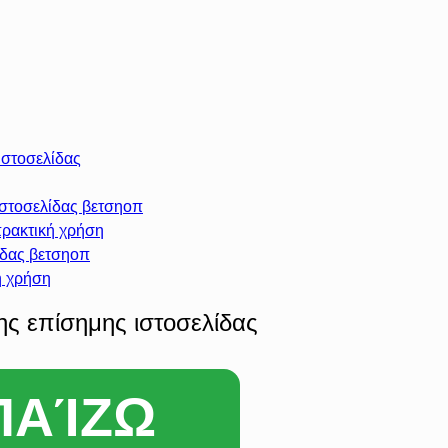
ιστοσελίδας
ιστοσελίδας βετσηοπ
ρακτική χρήση
ίδας βετσηοπ
ή χρήση
ης επίσημης ιστοσελίδας
 ΠΑΊΖΩ