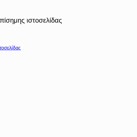
πίσημης ιστοσελίδας
τοσελίδας