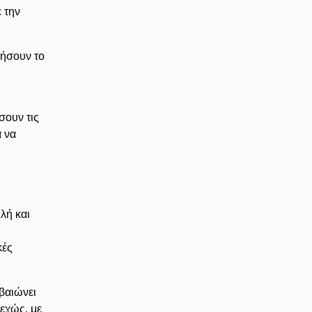
 την
ινήσουν το
σουν τις
α να
λή και
κές
βαιώνει
εχώς, με