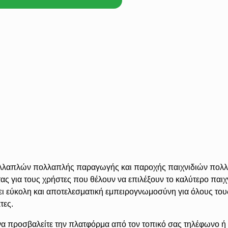
α πολλαπλών πολλαπλής παραγωγής και παροχής παιχνιδιών πο
ας για τους χρήστες που θέλουν να επιλέξουν το καλύτερο παιχν
ει εύκολη και αποτελεσματική εμπειρογνωμοσύνη για όλους του
τες.
 να προσβαλείτε την πλατφόρμα από τον τοπικό σας τηλέφωνο ή 