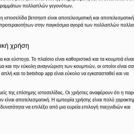
ογραμμάτων πολλαπλών γεγονότων.
 ιστοσελίδα βετσηοπ είναι αποτελεσματική και αποτελεσματική,
 προτεραιοτήτων στην παγκόσμια αγορά των πολλαπλών πολλ
ική χρήση
 και εύστοχα. Το πλαίσιο είναι καθοριστικό και τα κουμπιά είνα
 και την εύκολη αναγνώριση των κουμπιών, οι οποίοι είναι σα
 απλή και το betshop app είναι εύκολο να εγκατασταθεί και να
ομείς της επίσημης ιστοσελίδας. Οι χρήστες αναφέρουν ότι η πα
ών είναι αποτελεσματική. Η εμπειρία χρήσης είναι πολύ χαρακτη
η δυνατότητα να επιλέξει από μια ευρεία επιλογή παιχνιδιών και