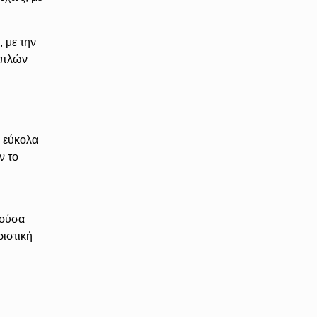
 με την
απλών
ι εύκολα
ν το
ρούσα
ριστική