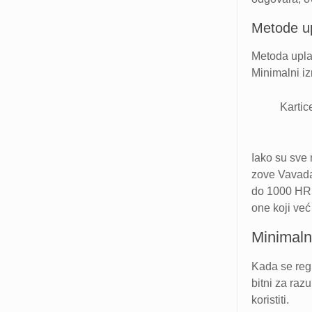
Metode up
Metoda upla
Minimalni i
Kartic
Iako su sve
zove Vavada
do 1000 HRK
one koji već
Minimalni
Kada se regi
bitni za raz
koristiti.