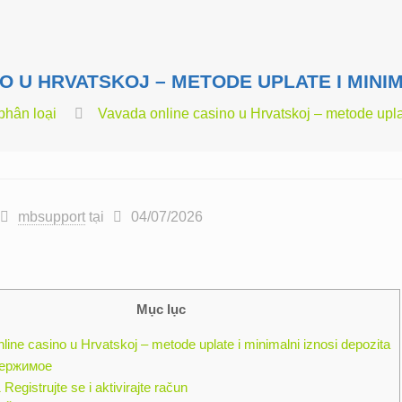
O U HRVATSKOJ – METODE UPLATE I MINIM
hân loại
Vavada online casino u Hrvatskoj – metode uplat
mbsupport
tại
04/07/2026
Mục lục
ine casino u Hrvatskoj – metode uplate i minimalni iznosi depozita
ержимое
1
Registrujte se i aktivirajte račun