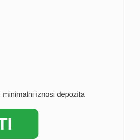
 minimalni iznosi depozita
TI