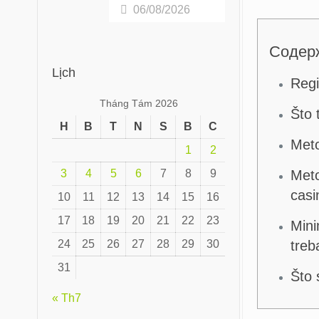
06/08/2026
Содер
Lịch
Regi
Tháng Tám 2026
Što 
H
B
T
N
S
B
C
Meto
1
2
3
4
5
6
7
8
9
Meto
casi
10
11
12
13
14
15
16
17
18
19
20
21
22
23
Mini
24
25
26
27
28
29
30
treb
31
Što 
« Th7