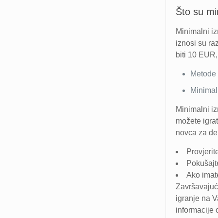
Što su mi
Minimalni iz
iznosi su ra
biti 10 EUR,
Metode u
Minimal
Minimalni iz
možete igrat
novca za de
Provjerit
Pokušajt
Ako imate
Završavajući
igranje na V
informacije 