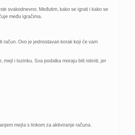
iste svakodnevno. Međutim, kako se igrati i kako se
o čuje među igračima.
rati račun. Ovo je jednostavan korak koji će vam
 mejl i lozinku. Sva podatka moraju biti istiniti, jer
slanjem mejla s linkom za aktiviranje računa.