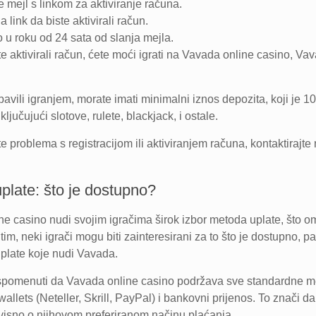
e mejl s linkom za aktiviranje računa.
a link da biste aktivirali račun.
o u roku od 24 sata od slanja mejla.
e aktivirali račun, ćete moći igrati na Vavada online casino, V
bavili igranjem, morate imati minimalni iznos depozita, koji je 10
ključujući slotove, rulete, blackjack, i ostale.
e problema s registracijom ili aktiviranjem računa, kontaktirajt
plate: što je dostupno?
e casino nudi svojim igračima širok izbor metoda uplate, što o
im, neki igrači mogu biti zainteresirani za to što je dostupno, p
late koje nudi Vavada.
spomenuti da Vavada online casino podržava sve standardne meto
wallets (Neteller, Skrill, PayPal) i bankovni prijenos. To znači da
visno o njihovom preferiranom načinu plaćanja.