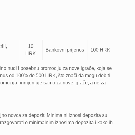
ill,
10
Bankovni prijenos
100 HRK
HRK
no nudi i posebnu promociju za nove igrače, koja se
nus od 100% do 500 HRK, što znači da mogu dobiti
omocija primjenjuje samo za nove igrače, a ne za
ljno novca za depozit. Minimalni iznosi depozita su
razgovarati o minimalnim iznosima depozita i kako ih