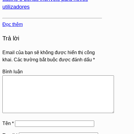
utilizadores
Đọc thêm
Trả lời
Email của bạn sẽ không được hiển thị công
khai.
Các trường bắt buộc được đánh dấu
*
Bình luận
Tên
*