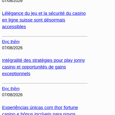
07/08/2026
Lélégance du jeu et la sécurité du casino
en ligne suisse sont désormais
accessibles
Đọc thêm
07/08/2026
Intégralité des stratégies pour play jonny
casino et opportunités de gains
exceptionnels
Đọc thêm
07/08/2026
Experiências únicas com thor fortune
casino e bónus incríveis para novos