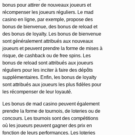
bonus pour attirer de nouveaux joueurs et
récompenser les joueurs réguliers. Le mad
casino en ligne, par exemple, propose des
bonus de bienvenue, des bonus de reload et
des bonus de loyalty. Les bonus de bienvenue
sont généralement attribués aux nouveaux
joueurs et peuvent prendre la forme de mises à
risque, de cashback ou de free spins. Les
bonus de reload sont attribués aux joueurs
réguliers pour les inciter à faire des dépôts
supplémentaires. Enfin, les bonus de loyalty
sont attribués aux joueurs les plus fidèles pour
les récompenser de leur loyauté.
Les bonus de mad casino peuvent également
prendre la forme de tournois, de loteries ou de
concours. Les tournois sont des compétitions
où les joueurs peuvent gagner des prix en
fonction de leurs performances. Les loteries