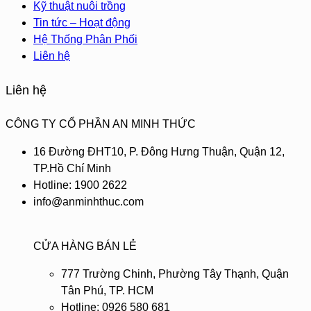
Kỹ thuật nuôi trồng
Tin tức – Hoạt động
Hệ Thống Phân Phối
Liên hệ
Liên hệ
CÔNG TY CỔ PHẦN AN MINH THỨC
16 Đường ĐHT10, P. Đông Hưng Thuận, Quận 12,
TP.Hồ Chí Minh
Hotline: 1900 2622
info@anminhthuc.com
CỬA HÀNG BÁN LẺ
777 Trường Chinh, Phường Tây Thạnh, Quận
Tân Phú, TP. HCM
Hotline: 0926 580 681