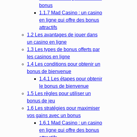
bonus
1.1.7
Mad Casino : un casino
en ligne qui offre des bonus
attractifs
1.2
Les avantages de jouer dans
un casino en ligne
1.3
Les types de bonus offerts par
les casinos en ligne
1.4
Les conditions pour obtenir un
bonus de bienvenue
1.4.1
Les étapes pour obtenir
le bonus de bienvenue
1.5
Les règles pour utiliser un
bonus de jeu
1.6
Les stratégies pour maximiser
vos gains avec un bonus
1.6.1
Mad Casino : un casino
en ligne qui offre des bonus