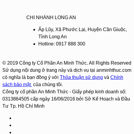
CHI NHÁNH LONG AN
Ấp Lũy, Xã Phước Lại, Huyện Cần Giuộc,
Tỉnh Long An
Hotline: 0917 888 300
© 2019 Công ty Cổ Phần An Minh Thức. All Rights Reserved
Sử dụng nội dung ở trang này và dịch vụ tại anminhthuc.com
có nghĩa là bạn đồng ý với
Thỏa thuận sử dụng
và
Chính
sách bảo mật
của chúng tôi.
Công ty cổ phần An Minh Thức - Giấy phép kinh doanh số:
0313864505 cấp ngày 16/06/2016 bởi Sở Kế Hoạch và Đầu
Tư Tp. Hồ Chí Minh