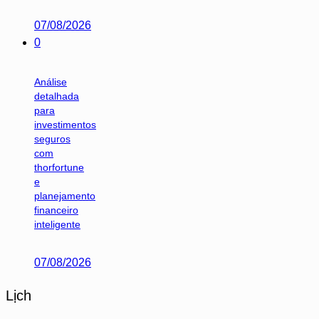
07/08/2026
0
Análise
detalhada
para
investimentos
seguros
com
thorfortune
e
planejamento
financeiro
inteligente
07/08/2026
Lịch