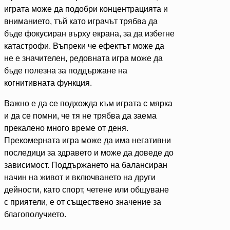
играта може да подобри концентрацията и
вниманието, тъй като играчът трябва да
бъде фокусиран върху екрана, за да избегне
катастрофи. Въпреки че ефектът може да
не е значителен, редовната игра може да
бъде полезна за поддържане на
когнитивната функция.
Важно е да се подхожда към играта с мярка
и да се помни, че тя не трябва да заема
прекалено много време от деня.
Прекомерната игра може да има негативни
последици за здравето и може да доведе до
зависимост. Поддържането на балансиран
начин на живот и включването на други
дейности, като спорт, четене или общуване
с приятели, е от съществено значение за
благополучието.