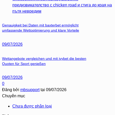
предизвикателство с chicken road и стига до края на
пътя невредим
Genauigkeit bei Daten mit baxterbet ermöglicht
umfassende Wettoptimierung und klare Vorteile
09/07/2026
Wettangebote vergleichen und mit ivybet die besten
Quoten für Sport genießen
09/07/2026
0
Đăng bởi
mbsupport
tại
09/07/2026
Chuyên mục
Chưa được phân loại