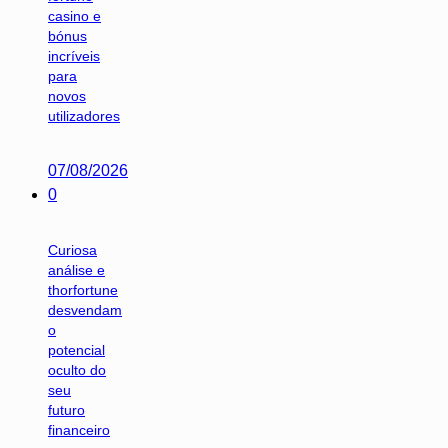
casino e
bónus
incríveis
para
novos
utilizadores
07/08/2026
0
Curiosa
análise e
thorfortune
desvendam
o
potencial
oculto do
seu
futuro
financeiro