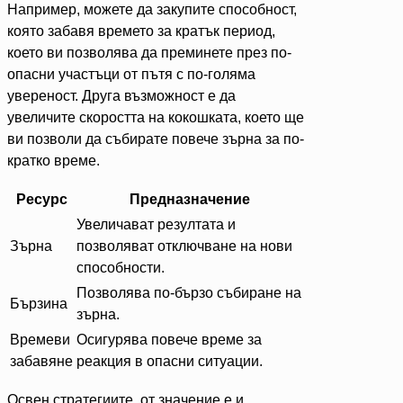
Например, можете да закупите способност,
която забавя времето за кратък период,
което ви позволява да преминете през по-
опасни участъци от пътя с по-голяма
увереност. Друга възможност е да
увеличите скоростта на кокошката, което ще
ви позволи да събирате повече зърна за по-
кратко време.
Ресурс
Предназначение
Увеличават резултата и
Зърна
позволяват отключване на нови
способности.
Позволява по-бързо събиране на
Бързина
зърна.
Времеви
Осигурява повече време за
забавяне
реакция в опасни ситуации.
Освен стратегиите, от значение е и