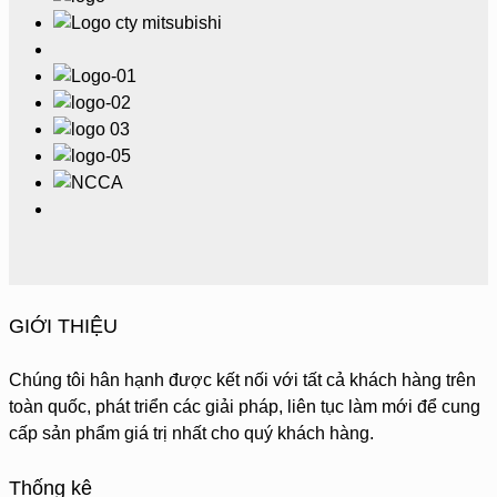
GIỚI THIỆU
Chúng tôi hân hạnh được kết nối với tất cả khách hàng trên
toàn quốc, phát triển các giải pháp, liên tục làm mới để cung
cấp sản phẩm giá trị nhất cho quý khách hàng.
Thống kê