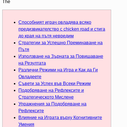
Thẻ
Способният играч овладява всяко
предизвикателство с chicken road и стига
до края на пътя невредим
Стратегии за Успешно Преминаване на
Пътя
Използване на Зърната за Повишаване
на Резултата
Различни Режими на Игра и Как да Ги
Овладеете
Съвети за Успех във Всеки Режим
Подобряване на Рефлексите и
Стратегическото Мислене
Упражнения за Подобряване на
Рефлексите
Влияние на Играта върху Когнитивните
Умения