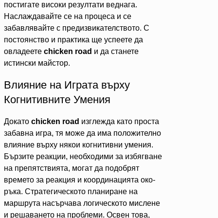
постигате високи резултати веднага.
Наслаждавайте се на процеса и се
забавлявайте с предизвикателството. С
постоянство и практика ще успеете да
овладеете
chicken road
и да станете
истински майстор.
Влияние на Играта върху
Когнитивните Умения
Докато
chicken road
изглежда като проста
забавна игра, тя може да има положително
влияние върху някои когнитивни умения.
Бързите реакции, необходими за избягване
на препятствията, могат да подобрят
времето за реакция и координацията око-
ръка. Стратегическото планиране на
маршрута насърчава логическото мислене
и решаването на проблеми. Освен това,