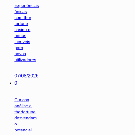
Experiências
únicas
com thor
fortune
casino e
bónus
incríveis
para
novos
utilizadores
07/08/2026
0
Curiosa
análise e
thorfortune
desvendam
o
potencial