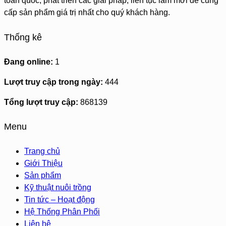
toàn quốc, phát triển các giải pháp, liên tục làm mới để cung
cấp sản phẩm giá trị nhất cho quý khách hàng.
Thống kê
Đang online:
1
Lượt truy cập trong ngày:
444
Tổng lượt truy cập:
868139
Menu
Trang chủ
Giới Thiệu
Sản phẩm
Kỹ thuật nuôi trồng
Tin tức – Hoạt động
Hệ Thống Phân Phối
Liên hệ