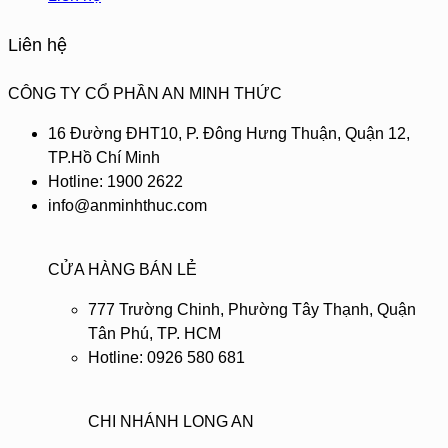
Liên hệ
CÔNG TY CỔ PHẦN AN MINH THỨC
16 Đường ĐHT10, P. Đông Hưng Thuận, Quận 12,
TP.Hồ Chí Minh
Hotline: 1900 2622
info@anminhthuc.com
CỬA HÀNG BÁN LẺ
777 Trường Chinh, Phường Tây Thạnh, Quận
Tân Phú, TP. HCM
Hotline: 0926 580 681
CHI NHÁNH LONG AN