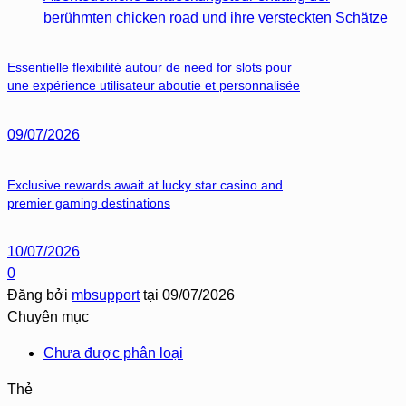
berühmten chicken road und ihre versteckten Schätze
Essentielle flexibilité autour de need for slots pour
une expérience utilisateur aboutie et personnalisée
09/07/2026
Exclusive rewards await at lucky star casino and
premier gaming destinations
10/07/2026
0
Đăng bởi
mbsupport
tại
09/07/2026
Chuyên mục
Chưa được phân loại
Thẻ