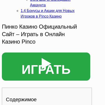
Аккаунта
1.4
Бонусы и Акции для Новых
Игроков в Pinco Казино
Пинко Казино Официальный
Сайт – Играть в Онлайн
Казино Pinco
▶️
ИГРАТЬ
Содержимое