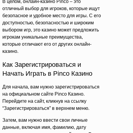
В целом, онлайн-казино Pinco – это
отличный выбор для игроков, которые ищут
безопасное и удобное место для игры. С его
доступностью, безопасностью и широким
выбором игр, это казино может предложить
игрокам уникальные преимущества,
которые отличают его от других онлайн-
казино.
Как Зарегистрироваться и
Начать Играть в Pinco Казино
Для начала, вам нужно зарегистрироваться
на официальном сайте Pinco Казино.
Перейдите на сайт, кликнув на ссылку
“Зарегистрироваться” в верхнем меню.
Затем, вам нужно ввести свои личные
данные, включая имя, фамилию, дату