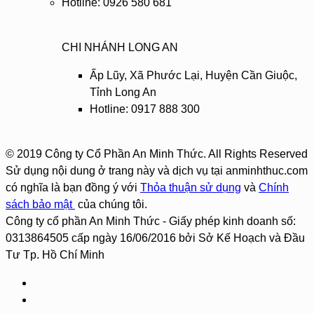
Hotline: 0926 580 681
CHI NHÁNH LONG AN
Ấp Lũy, Xã Phước Lại, Huyện Cần Giuộc,
Tỉnh Long An
Hotline: 0917 888 300
© 2019 Công ty Cổ Phần An Minh Thức. All Rights Reserved
Sử dụng nội dung ở trang này và dịch vụ tại anminhthuc.com
có nghĩa là bạn đồng ý với
Thỏa thuận sử dụng
và
Chính
sách bảo mật
của chúng tôi.
Công ty cổ phần An Minh Thức - Giấy phép kinh doanh số:
0313864505 cấp ngày 16/06/2016 bởi Sở Kế Hoạch và Đầu
Tư Tp. Hồ Chí Minh