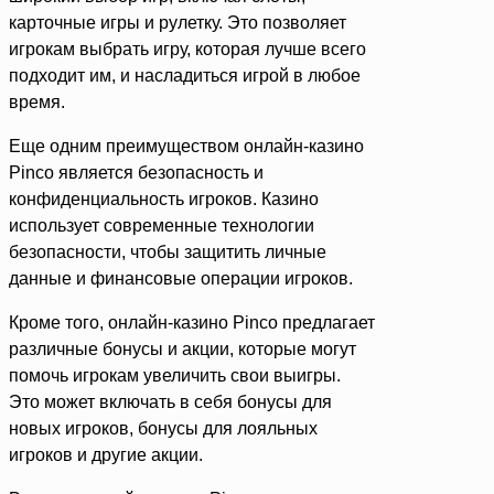
карточные игры и рулетку. Это позволяет
игрокам выбрать игру, которая лучше всего
подходит им, и насладиться игрой в любое
время.
Еще одним преимуществом онлайн-казино
Pinco является безопасность и
конфиденциальность игроков. Казино
использует современные технологии
безопасности, чтобы защитить личные
данные и финансовые операции игроков.
Кроме того, онлайн-казино Pinco предлагает
различные бонусы и акции, которые могут
помочь игрокам увеличить свои выигры.
Это может включать в себя бонусы для
новых игроков, бонусы для лояльных
игроков и другие акции.