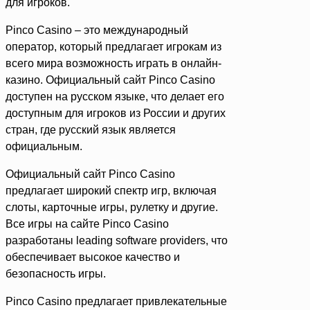
для игроков.
Pinco Casino – это международный
оператор, который предлагает игрокам из
всего мира возможность играть в онлайн-
казино. Официальный сайт Pinco Casino
доступен на русском языке, что делает его
доступным для игроков из России и других
стран, где русский язык является
официальным.
Официальный сайт Pinco Casino
предлагает широкий спектр игр, включая
слоты, карточные игры, рулетку и другие.
Все игры на сайте Pinco Casino
разработаны leading software providers, что
обеспечивает высокое качество и
безопасность игры.
Pinco Casino предлагает привлекательные