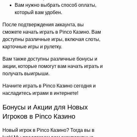
Вам нужно выбрать способ оплаты,
который вам удобен.
После подтверждения аккаунта, вы
сможете начать играть в Pinco Казино. Вам
доступны различные игры, включая слоты,
карточные игры и рулетку.
Вам также доступны различные бонусы и
акции, которые помогут вам начать играть и
получать выигрыши.
Начните играть в Pinco Казино сегодня и
насладитесь играми в интернете!
Бонусы и Акции для Новых
Игроков в Pinco Казино
Новый игрок в Pinco Казино? Тогда вы в