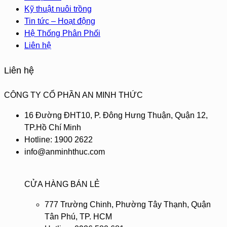
Kỹ thuật nuôi trồng
Tin tức – Hoạt động
Hệ Thống Phân Phối
Liên hệ
Liên hệ
CÔNG TY CỔ PHẦN AN MINH THỨC
16 Đường ĐHT10, P. Đông Hưng Thuận, Quận 12,
TP.Hồ Chí Minh
Hotline: 1900 2622
info@anminhthuc.com
CỬA HÀNG BÁN LẺ
777 Trường Chinh, Phường Tây Thạnh, Quận
Tân Phú, TP. HCM