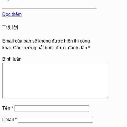
Đọc thêm
Trả lời
Email của bạn sẽ không được hiển thị công
khai.
Các trường bắt buộc được đánh dấu
*
Bình luận
Tên
*
Email
*