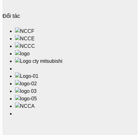
Đối tác