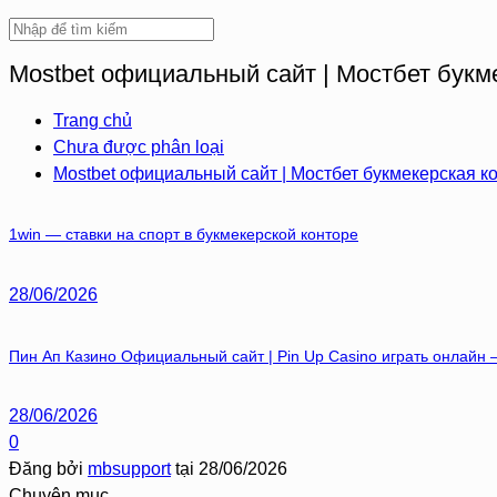
Mostbet официальный сайт | Мостбет букме
Trang chủ
Chưa được phân loại
Mostbet официальный сайт | Мостбет букмекерская ко
1win — ставки на спорт в букмекерской конторе
28/06/2026
Пин Ап Казино Официальный сайт | Pin Up Casino играть онлайн 
28/06/2026
0
Đăng bởi
mbsupport
tại
28/06/2026
Chuyên mục