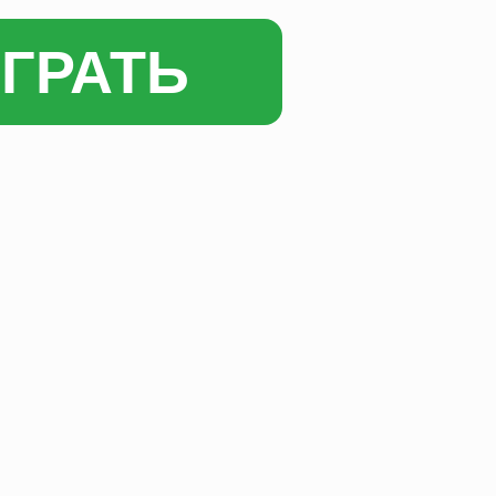
ИГРАТЬ