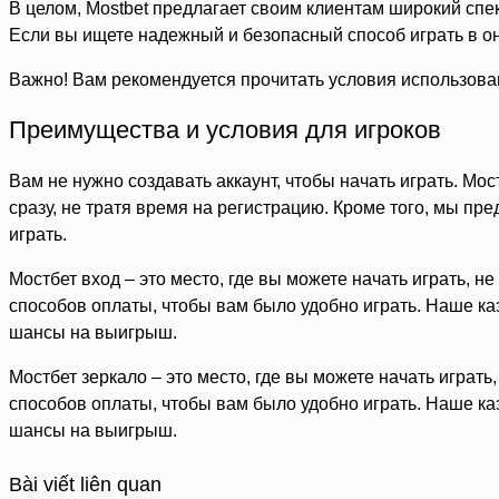
В целом, Mostbet предлагает своим клиентам широкий спек
Если вы ищете надежный и безопасный способ играть в онл
Важно! Вам рекомендуется прочитать условия использова
Преимущества и условия для игроков
Вам не нужно создавать аккаунт, чтобы начать играть. Мос
сразу, не тратя время на регистрацию. Кроме того, мы пр
играть.
Мостбет вход – это место, где вы можете начать играть, 
способов оплаты, чтобы вам было удобно играть. Наше ка
шансы на выигрыш.
Мостбет зеркало – это место, где вы можете начать играт
способов оплаты, чтобы вам было удобно играть. Наше ка
шансы на выигрыш.
Bài viết liên quan