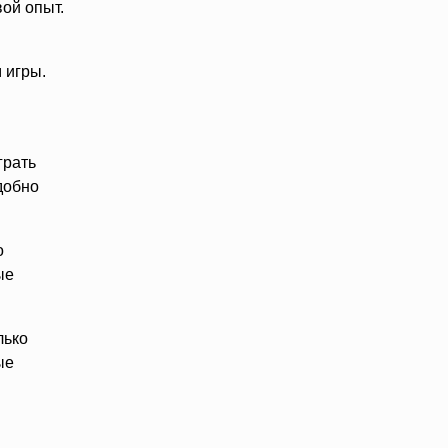
ой опыт.
 игры.
грать
добно
о
ые
лько
ые