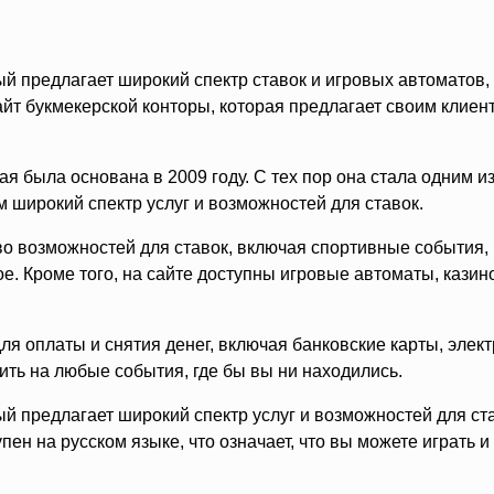
 предлагает широкий спектр ставок и игровых автоматов,
йт букмекерской конторы, которая предлагает своим клиен
ая была основана в 2009 году. С тех пор она стала одним и
 широкий спектр услуг и возможностей для ставок.
о возможностей для ставок, включая спортивные события,
е. Кроме того, на сайте доступны игровые автоматы, казин
ля оплаты и снятия денег, включая банковские карты, элек
авить на любые события, где бы вы ни находились.
 предлагает широкий спектр услуг и возможностей для ста
ен на русском языке, что означает, что вы можете играть и