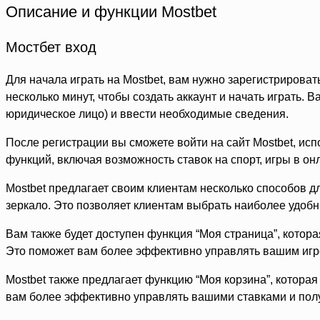
Описание и функции Mostbet
Мостбет вход
Для начала играть на Mostbet, вам нужно зарегистрироват
несколько минут, чтобы создать аккаунт и начать играть. 
юридическое лицо) и ввести необходимые сведения.
После регистрации вы сможете войти на сайт Mostbet, исп
функций, включая возможность ставок на спорт, игры в он
Mostbet предлагает своим клиентам несколько способов д
зеркало. Это позволяет клиентам выбрать наиболее удобн
Вам также будет доступен функция “Моя страница”, котора
Это поможет вам более эффективно управлять вашим иг
Mostbet также предлагает функцию “Моя корзина”, котора
вам более эффективно управлять вашими ставками и пол