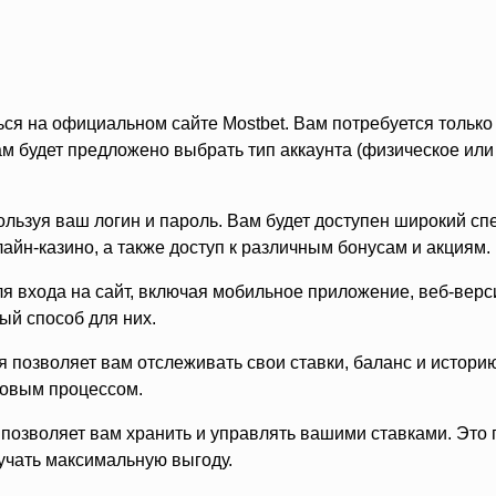
ься на официальном сайте Mostbet. Вам потребуется только
Вам будет предложено выбрать тип аккаунта (физическое или
ользуя ваш логин и пароль. Вам будет доступен широкий сп
лайн-казино, а также доступ к различным бонусам и акциям.
ля входа на сайт, включая мобильное приложение, веб-верс
ый способ для них.
я позволяет вам отслеживать свои ставки, баланс и истори
ровым процессом.
я позволяет вам хранить и управлять вашими ставками. Это
учать максимальную выгоду.