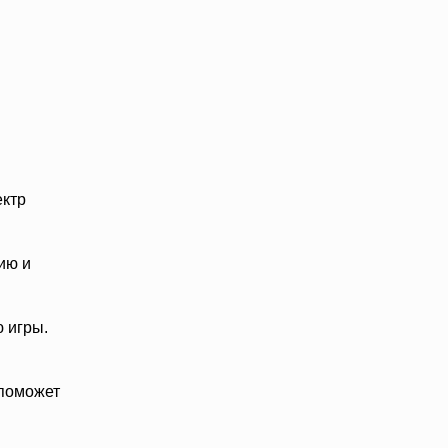
ектр
ию и
ю игры.
 поможет