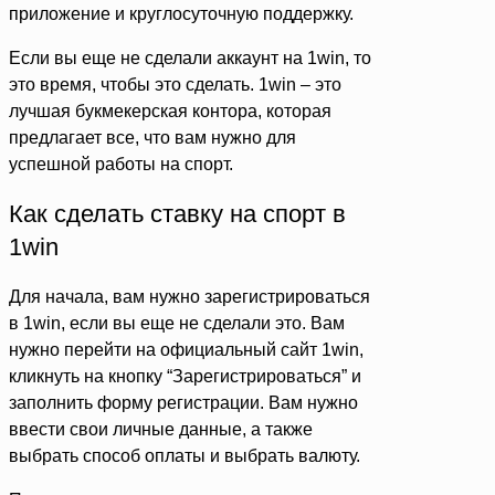
приложение и круглосуточную поддержку.
Если вы еще не сделали аккаунт на 1win, то
это время, чтобы это сделать. 1win – это
лучшая букмекерская контора, которая
предлагает все, что вам нужно для
успешной работы на спорт.
Как сделать ставку на спорт в
1win
Для начала, вам нужно зарегистрироваться
в 1win, если вы еще не сделали это. Вам
нужно перейти на официальный сайт 1win,
кликнуть на кнопку “Зарегистрироваться” и
заполнить форму регистрации. Вам нужно
ввести свои личные данные, а также
выбрать способ оплаты и выбрать валюту.