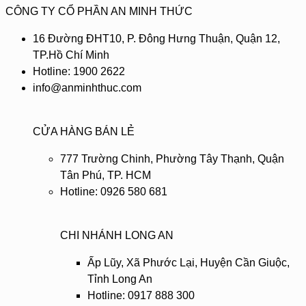
CÔNG TY CỔ PHẦN AN MINH THỨC
16 Đường ĐHT10, P. Đông Hưng Thuận, Quận 12,
TP.Hồ Chí Minh
Hotline: 1900 2622
info@anminhthuc.com
CỬA HÀNG BÁN LẺ
777 Trường Chinh, Phường Tây Thạnh, Quận
Tân Phú, TP. HCM
Hotline: 0926 580 681
CHI NHÁNH LONG AN
Ấp Lũy, Xã Phước Lại, Huyện Cần Giuộc,
Tỉnh Long An
Hotline: 0917 888 300