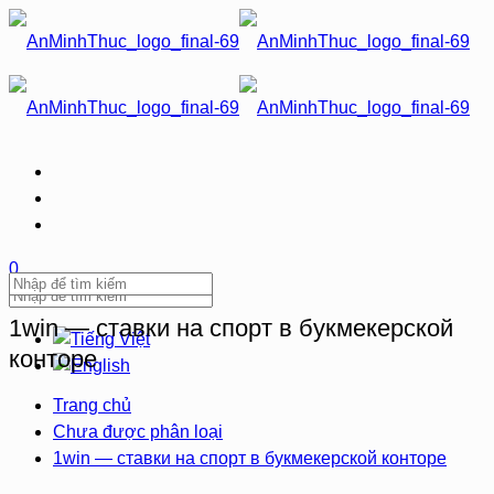
0
1win — ставки на спорт в букмекерской
конторе
Trang chủ
Chưa được phân loại
1win — ставки на спорт в букмекерской конторе