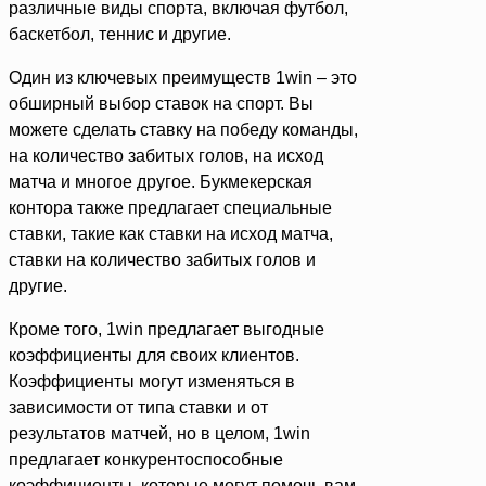
различные виды спорта, включая футбол,
баскетбол, теннис и другие.
Один из ключевых преимуществ 1win – это
обширный выбор ставок на спорт. Вы
можете сделать ставку на победу команды,
на количество забитых голов, на исход
матча и многое другое. Букмекерская
контора также предлагает специальные
ставки, такие как ставки на исход матча,
ставки на количество забитых голов и
другие.
Кроме того, 1win предлагает выгодные
коэффициенты для своих клиентов.
Коэффициенты могут изменяться в
зависимости от типа ставки и от
результатов матчей, но в целом, 1win
предлагает конкурентоспособные
коэффициенты, которые могут помочь вам