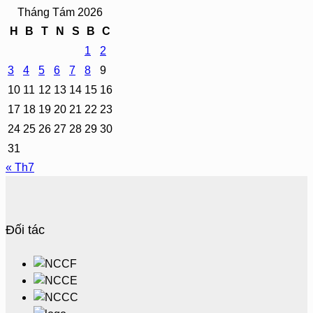
Tháng Tám 2026
H
B
T
N
S
B
C
1
2
3
4
5
6
7
8
9
10
11
12
13
14
15
16
17
18
19
20
21
22
23
24
25
26
27
28
29
30
31
« Th7
Đối tác