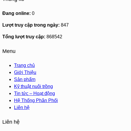
Đang online:
0
Lượt truy cập trong ngày:
847
Tổng lượt truy cập:
868542
Menu
Trang chủ
Giới Thiệu
Sản phẩm
Kỹ thuật nuôi trồng
Tin tức – Hoạt động
Hệ Thống Phân Phối
Liên hệ
Liên hệ