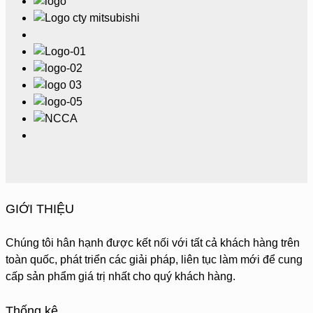
GIỚI THIỆU
Chúng tôi hân hạnh được kết nối với tất cả khách hàng trên
toàn quốc, phát triển các giải pháp, liên tục làm mới để cung
cấp sản phẩm giá trị nhất cho quý khách hàng.
Thống kê