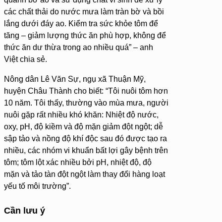
các chất thải do nước mưa làm tràn bờ và bồi
lắng dưới đáy ao. Kiểm tra sức khỏe tôm để
tăng – giảm lượng thức ăn phù hợp, không để
thức ăn dư thừa trong ao nhiều quá” – anh
Việt chia sẻ.
Nông dân Lê Văn Sự, ngụ xã Thuận Mỹ,
huyện Châu Thành cho biết: “Tôi nuôi tôm hơn
10 năm. Tôi thấy, thường vào mùa mưa, người
nuôi gặp rất nhiều khó khăn: Nhiệt độ nước,
oxy, pH, độ kiềm và độ mặn giảm đột ngột; dễ
sập tảo và nồng độ khí độc sau đó được tạo ra
nhiều, các nhóm vi khuẩn bất lợi gây bệnh trên
tôm; tôm lột xác nhiều bởi pH, nhiệt độ, độ
mặn và tảo tàn đột ngột làm thay đổi hàng loạt
yếu tố môi trường”.
Cần lưu ý