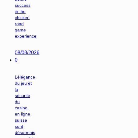
success
in the
chicken
road
game
experience
08/08/2026
0
Lélégance
du jeu et
la
sécurité
du
casino
en ligne
suisse
sont
désormais