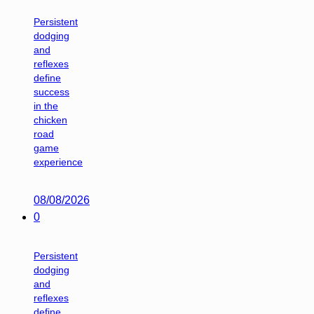
Persistent
dodging
and
reflexes
define
success
in the
chicken
road
game
experience
08/08/2026
0
Persistent
dodging
and
reflexes
define