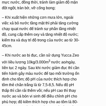
mực nước, đồng thời, tránh làm giảm độ mặn
đột ngột, tràn bờ, vỡ cống bọng;
– Khi xuất hiện những cơn mưa lớn, ngoài
việc xả bỏ nước tầng mặt thì phải tăng cường
chạy quạt nước để tránh sự phân tầng nhiệt
độ, cung cấp thêm oxy và tăng nhiệt độ nước;
kiểm tra và duy trì độ trong của nước ao từ 30-
45cm.
– Khi nước ao bị đục, cần sử dụng Yucca Zeo
3
với liều lượng 10kg/3.000m
nước ao/ngày,
liên tục 2 ngày. Sau khi nước giảm đục thì cần
tiến hành gây màu nước để tạo môi trường ổn
định cho tôm; độ pH của nước thích hợp cho
tôm thẻ chân trắng là từ 7,5-8,5. Nếu độ pH
thấp thì cần rải thêm vôi; nếu pH cao thì thay
nước ao và bón vi sinh để điều chỉnh pH cho
phù hợp; độ kiềm thích hợp cho ao tôm là 80-