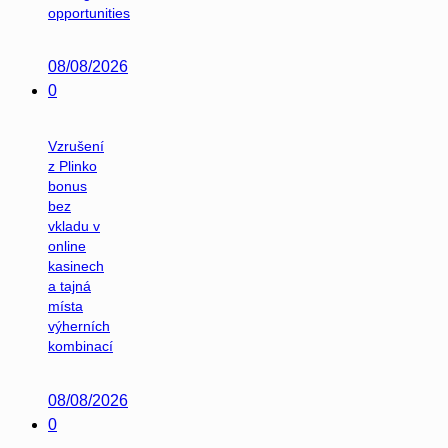
opportunities
08/08/2026
0
Vzrušení
z Plinko
bonus
bez
vkladu v
online
kasinech
a tajná
místa
výherních
kombinací
08/08/2026
0