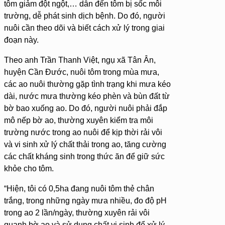
tôm giảm đột ngột,… dẫn đến tôm bị sốc môi
trường, dễ phát sinh dịch bệnh. Do đó, người
nuôi cần theo dõi và biết cách xử lý trong giai
đoạn này.
Theo anh Trần Thanh Việt, ngụ xã Tân Ân,
huyện Cần Đước, nuôi tôm trong mùa mưa,
các ao nuôi thường gặp tình trạng khi mưa kéo
dài, nước mưa thường kéo phèn và bùn đất từ
bờ bao xuống ao. Do đó, người nuôi phải đắp
mô nếp bờ ao, thường xuyên kiểm tra môi
trường nước trong ao nuôi để kịp thời rải vôi
và vi sinh xử lý chất thải trong ao, tăng cường
các chất kháng sinh trong thức ăn để giữ sức
khỏe cho tôm.
“Hiện, tôi có 0,5ha đang nuôi tôm thẻ chân
trắng, trong những ngày mưa nhiều, đo độ pH
trong ao 2 lần/ngày, thường xuyên rải vôi
quanh bờ ao và sử dụng chất vi sinh để xử lý