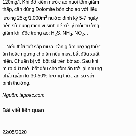
120mg/l. Khi độ kiềm nước ao nuôi tôm giảm
thấp, cần dùng Dolomite bón cho ao với liều
3
lượng 25kg/1.000m
nước; định kỳ 5-7 ngày
nên sử dụng men vi sinh để xử lý môi trường,
giảm khí độc trong ao: H
S, NH
, NO
,…
2
3
2
– Nếu thời tiết sắp mưa, cần giảm lượng thức
ăn hoặc ngưng cho ăn nếu mưa bắt đầu xuất
hiện. Chuẩn bị vôi bột rải trên bờ ao. Sau khi
mưa dứt mới bắt đầu cho tôm ăn trở lại nhưng
phải giảm từ 30-50% lượng thức ăn so với
bình thường.
Nguồn: tepbac.com
Bài viết liên quan
22/05/2020