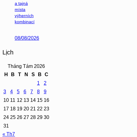
a tajná
místa
výherních
kombinací
08/08/2026
Lịch
Tháng Tám 2026
H
B
T
N
S
B
C
1
2
3
4
5
6
7
8
9
10
11
12
13
14
15
16
17
18
19
20
21
22
23
24
25
26
27
28
29
30
31
« Th7