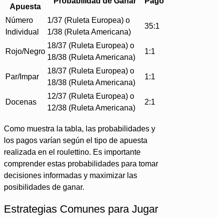
Probabilidad de Ganar
Pago
Apuesta
Número
1/37 (Ruleta Europea) o
35:1
Individual
1/38 (Ruleta Americana)
18/37 (Ruleta Europea) o
Rojo/Negro
1:1
18/38 (Ruleta Americana)
18/37 (Ruleta Europea) o
Par/Impar
1:1
18/38 (Ruleta Americana)
12/37 (Ruleta Europea) o
Docenas
2:1
12/38 (Ruleta Americana)
Como muestra la tabla, las probabilidades y
los pagos varían según el tipo de apuesta
realizada en el roulettino. Es importante
comprender estas probabilidades para tomar
decisiones informadas y maximizar las
posibilidades de ganar.
Estrategias Comunes para Jugar