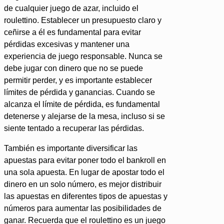
de cualquier juego de azar, incluido el
roulettino. Establecer un presupuesto claro y
ceñirse a él es fundamental para evitar
pérdidas excesivas y mantener una
experiencia de juego responsable. Nunca se
debe jugar con dinero que no se puede
permitir perder, y es importante establecer
límites de pérdida y ganancias. Cuando se
alcanza el límite de pérdida, es fundamental
detenerse y alejarse de la mesa, incluso si se
siente tentado a recuperar las pérdidas.
También es importante diversificar las
apuestas para evitar poner todo el bankroll en
una sola apuesta. En lugar de apostar todo el
dinero en un solo número, es mejor distribuir
las apuestas en diferentes tipos de apuestas y
números para aumentar las posibilidades de
ganar. Recuerda que el roulettino es un juego