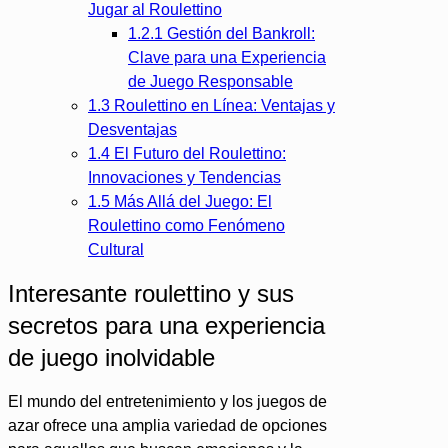
Jugar al Roulettino
1.2.1
Gestión del Bankroll:
Clave para una Experiencia
de Juego Responsable
1.3
Roulettino en Línea: Ventajas y
Desventajas
1.4
El Futuro del Roulettino:
Innovaciones y Tendencias
1.5
Más Allá del Juego: El
Roulettino como Fenómeno
Cultural
Interesante roulettino y sus
secretos para una experiencia
de juego inolvidable
El mundo del entretenimiento y los juegos de
azar ofrece una amplia variedad de opciones