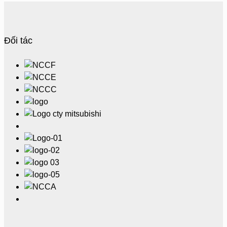
Đối tác