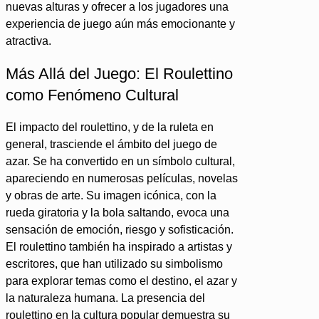
nuevas alturas y ofrecer a los jugadores una
experiencia de juego aún más emocionante y
atractiva.
Más Allá del Juego: El Roulettino
como Fenómeno Cultural
El impacto del roulettino, y de la ruleta en
general, trasciende el ámbito del juego de
azar. Se ha convertido en un símbolo cultural,
apareciendo en numerosas películas, novelas
y obras de arte. Su imagen icónica, con la
rueda giratoria y la bola saltando, evoca una
sensación de emoción, riesgo y sofisticación.
El roulettino también ha inspirado a artistas y
escritores, que han utilizado su simbolismo
para explorar temas como el destino, el azar y
la naturaleza humana. La presencia del
roulettino en la cultura popular demuestra su