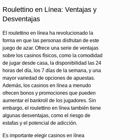
Roulettino en Línea: Ventajas y
Desventajas
El roulettino en línea ha revolucionado la
forma en que las personas disfrutan de este
juego de azar. Ofrece una serie de ventajas
sobre los casinos físicos, como la comodidad
de jugar desde casa, la disponibilidad las 24
horas del día, los 7 días de la semana, y una
mayor variedad de opciones de apuestas.
Además, los casinos en línea a menudo
ofrecen bonos y promociones que pueden
aumentar el bankroll de los jugadores. Sin
embargo, el roulettino en línea también tiene
algunas desventajas, como el riesgo de
estafas y el potencial de adicción.
Es importante elegir casinos en línea