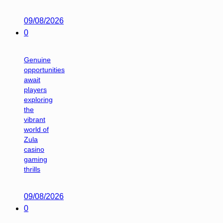
09/08/2026
0
Genuine
opportunities
await
players
exploring
the
vibrant
world of
Zula
casino
gaming
thrills
09/08/2026
0