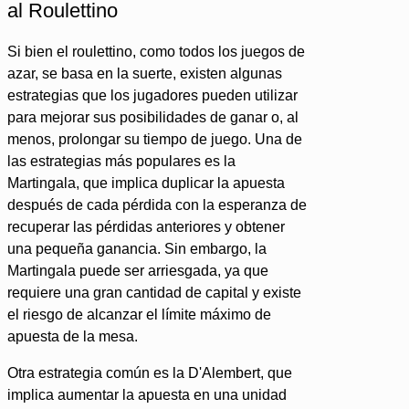
al Roulettino
Si bien el roulettino, como todos los juegos de
azar, se basa en la suerte, existen algunas
estrategias que los jugadores pueden utilizar
para mejorar sus posibilidades de ganar o, al
menos, prolongar su tiempo de juego. Una de
las estrategias más populares es la
Martingala, que implica duplicar la apuesta
después de cada pérdida con la esperanza de
recuperar las pérdidas anteriores y obtener
una pequeña ganancia. Sin embargo, la
Martingala puede ser arriesgada, ya que
requiere una gran cantidad de capital y existe
el riesgo de alcanzar el límite máximo de
apuesta de la mesa.
Otra estrategia común es la D'Alembert, que
implica aumentar la apuesta en una unidad