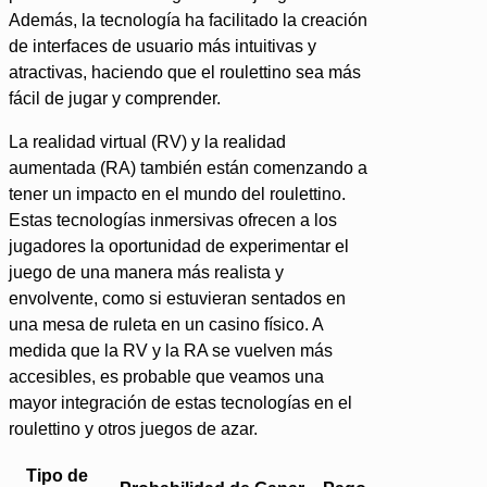
Además, la tecnología ha facilitado la creación
de interfaces de usuario más intuitivas y
atractivas, haciendo que el roulettino sea más
fácil de jugar y comprender.
La realidad virtual (RV) y la realidad
aumentada (RA) también están comenzando a
tener un impacto en el mundo del roulettino.
Estas tecnologías inmersivas ofrecen a los
jugadores la oportunidad de experimentar el
juego de una manera más realista y
envolvente, como si estuvieran sentados en
una mesa de ruleta en un casino físico. A
medida que la RV y la RA se vuelven más
accesibles, es probable que veamos una
mayor integración de estas tecnologías en el
roulettino y otros juegos de azar.
Tipo de