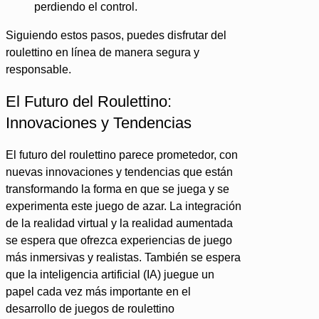
perdiendo el control.
Siguiendo estos pasos, puedes disfrutar del
roulettino en línea de manera segura y
responsable.
El Futuro del Roulettino:
Innovaciones y Tendencias
El futuro del roulettino parece prometedor, con
nuevas innovaciones y tendencias que están
transformando la forma en que se juega y se
experimenta este juego de azar. La integración
de la realidad virtual y la realidad aumentada
se espera que ofrezca experiencias de juego
más inmersivas y realistas. También se espera
que la inteligencia artificial (IA) juegue un
papel cada vez más importante en el
desarrollo de juegos de roulettino