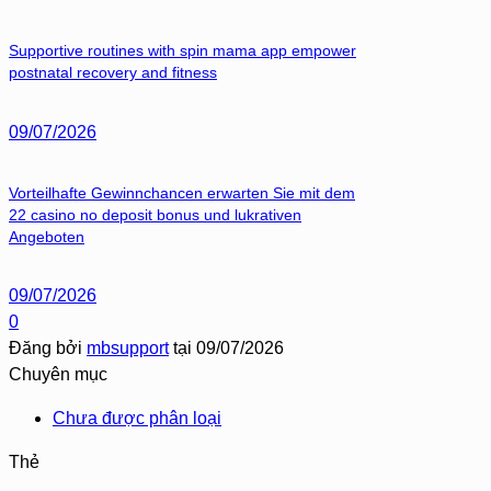
Supportive routines with spin mama app empower
postnatal recovery and fitness
09/07/2026
Vorteilhafte Gewinnchancen erwarten Sie mit dem
22 casino no deposit bonus und lukrativen
Angeboten
09/07/2026
0
Đăng bởi
mbsupport
tại
09/07/2026
Chuyên mục
Chưa được phân loại
Thẻ