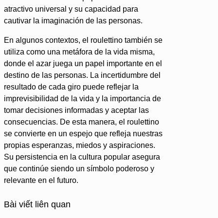
atractivo universal y su capacidad para
cautivar la imaginación de las personas.
En algunos contextos, el roulettino también se
utiliza como una metáfora de la vida misma,
donde el azar juega un papel importante en el
destino de las personas. La incertidumbre del
resultado de cada giro puede reflejar la
imprevisibilidad de la vida y la importancia de
tomar decisiones informadas y aceptar las
consecuencias. De esta manera, el roulettino
se convierte en un espejo que refleja nuestras
propias esperanzas, miedos y aspiraciones.
Su persistencia en la cultura popular asegura
que continúe siendo un símbolo poderoso y
relevante en el futuro.
Bài viết liên quan