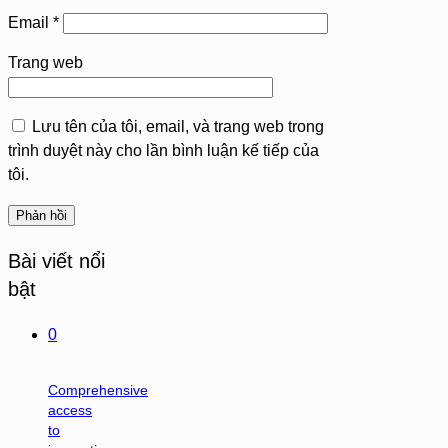
Email
*
Trang web
Lưu tên của tôi, email, và trang web trong
trình duyệt này cho lần bình luận kế tiếp của
tôi.
Bài viết nổi
bật
0
Comprehensive
access
to