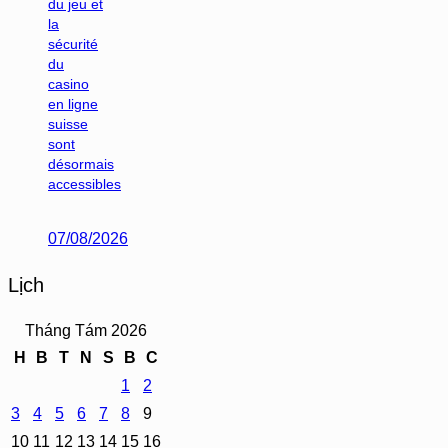
du jeu et
la
sécurité
du
casino
en ligne
suisse
sont
désormais
accessibles
07/08/2026
Lịch
Tháng Tám 2026
H
B
T
N
S
B
C
1
2
3
4
5
6
7
8
9
10
11
12
13
14
15
16