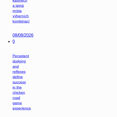
kasinech
a tajná
místa
výherních
kombinací
08/08/2026
0
Persistent
dodging
and
reflexes
define
success
in the
chicken
road
game
experience