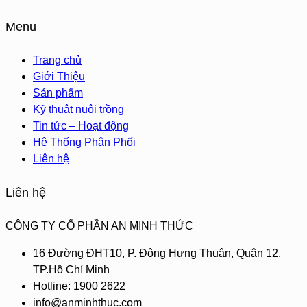
Menu
Trang chủ
Giới Thiệu
Sản phẩm
Kỹ thuật nuôi trồng
Tin tức – Hoạt động
Hệ Thống Phân Phối
Liên hệ
Liên hệ
CÔNG TY CỔ PHẦN AN MINH THỨC
16 Đường ĐHT10, P. Đông Hưng Thuận, Quận 12,
TP.Hồ Chí Minh
Hotline: 1900 2622
info@anminhthuc.com