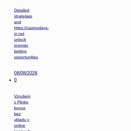
Detailed
strategies
and
https://casinodays-
in.net
unlock
premier
betting
opportunities
08/08/2026
0
Vzrušení
z Plinko
bonus
bez
vkladu v
online