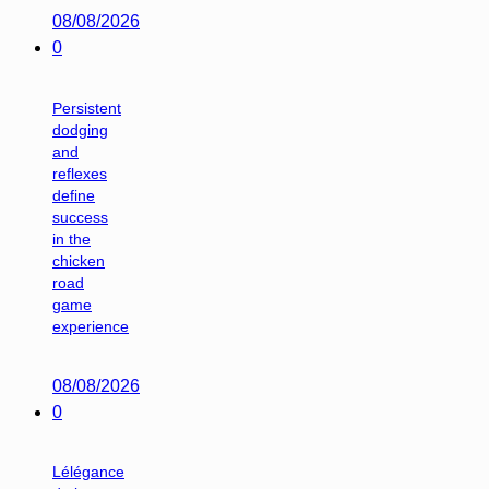
08/08/2026
0
Persistent
dodging
and
reflexes
define
success
in the
chicken
road
game
experience
08/08/2026
0
Lélégance