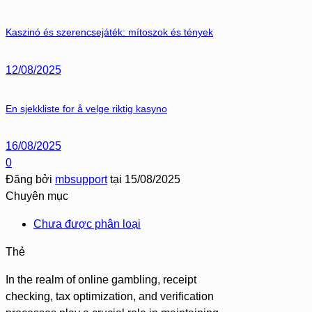
Kaszinó és szerencsejáték: mítoszok és tények
12/08/2025
En sjekkliste for å velge riktig kasyno
16/08/2025
0
Đăng bởi
mbsupport
tại
15/08/2025
Chuyên mục
Chưa được phân loại
Thẻ
In the realm of online gambling, receipt
checking, tax optimization, and verification