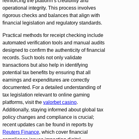
reinforcing the platform’s credibility and
operational integrity. This process involves
rigorous checks and balances that align with
financial legislation and regulatory standards.
Practical methods for receipt checking include
automated verification tools and manual audits
designed to confirm the authenticity of financial
records. Such tools not only validate
transactions but also help in identifying
potential tax benefits by ensuring that all
earnings and expenditures are correctly
documented. For a detailed understanding of
tax legislation relevant to online gaming
platforms, visit the
valorbet casino
.
Additionally, staying informed about global tax
policy changes and compliance is crucial;
recent updates can be found in reports by
Reuters Finance
, which cover financial