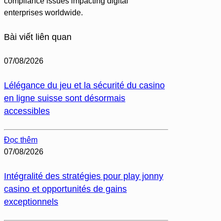
compliance issues impacting digital
enterprises worldwide.
Bài viết liên quan
07/08/2026
Lélégance du jeu et la sécurité du casino
en ligne suisse sont désormais
accessibles
Đọc thêm
07/08/2026
Intégralité des stratégies pour play jonny
casino et opportunités de gains
exceptionnels