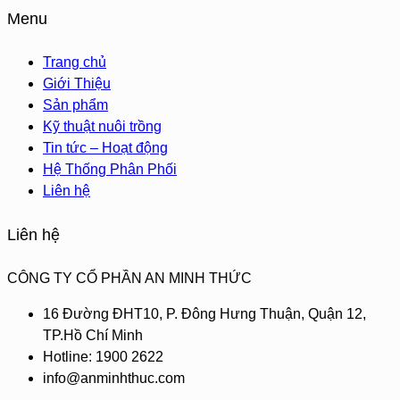
Menu
Trang chủ
Giới Thiệu
Sản phẩm
Kỹ thuật nuôi trồng
Tin tức – Hoạt động
Hệ Thống Phân Phối
Liên hệ
Liên hệ
CÔNG TY CỔ PHẦN AN MINH THỨC
16 Đường ĐHT10, P. Đông Hưng Thuận, Quận 12,
TP.Hồ Chí Minh
Hotline: 1900 2622
info@anminhthuc.com