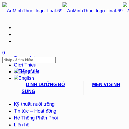
0
Trang chủ
Giới Thiệu
Sản phẩm
DINH DƯỠNG BỔ
MEN VI SINH
SUNG
Kỹ thuật nuôi trồng
Tin tức – Hoạt động
Hệ Thống Phân Phối
Liên hệ