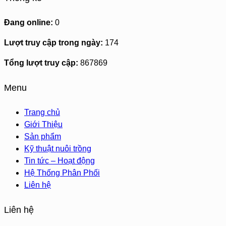
Đang online:
0
Lượt truy cập trong ngày:
174
Tổng lượt truy cập:
867869
Menu
Trang chủ
Giới Thiệu
Sản phẩm
Kỹ thuật nuôi trồng
Tin tức – Hoạt động
Hệ Thống Phân Phối
Liên hệ
Liên hệ