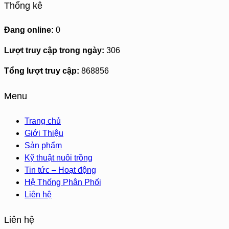
Thống kê
Đang online:
0
Lượt truy cập trong ngày:
306
Tổng lượt truy cập:
868856
Menu
Trang chủ
Giới Thiệu
Sản phẩm
Kỹ thuật nuôi trồng
Tin tức – Hoạt động
Hệ Thống Phân Phối
Liên hệ
Liên hệ