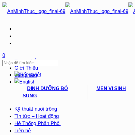
0
Trang chủ
Giới Thiệu
Sản phẩm
DINH DƯỠNG BỔ
MEN VI SINH
SUNG
Kỹ thuật nuôi trồng
Tin tức – Hoạt động
Hệ Thống Phân Phối
Liên hệ