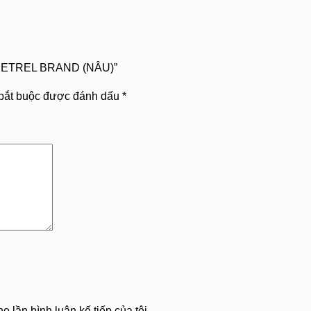
– PETREL BRAND (NÂU)”
bắt buộc được đánh dấu
*
o lần bình luận kế tiếp của tôi.