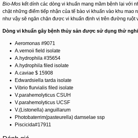
Bio-Mos
kết dính các dòng vi khuẩn mang mầm bệnh lại với n
chặt những điểm tiếp nhận của tế bào vi khuẩn vào khu mao r
như vậy sẽ ngăn chặn được vi khuẩn định vị trên đường ruột 
Dòng vi khuẩn gây bệnh thủy sản được sử dụng thử ng
Aeromonas #9071
A.vernoii field isolate
A.hydrophila #35654
A.hydrophila filed isolate
A.caviae $ 15908
Edwardsiella tarda isolate
Vibrio flurvialis filed isolate
V.parahemolyticus CSUH
V.parahemolyticus UCSF
V.(Listonella) anguillarum
Photobaterrim(pasteurella) damselae ssp
Piscicida#17911