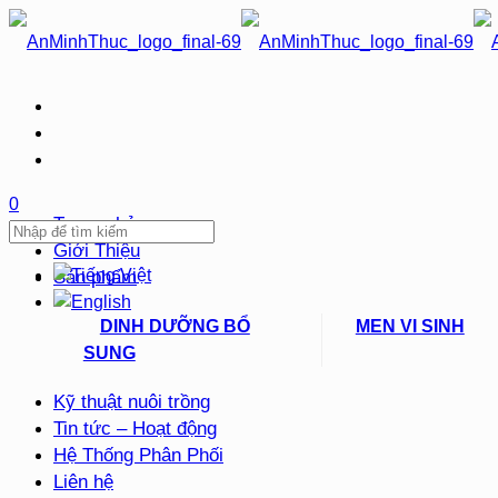
0
Trang chủ
Giới Thiệu
Sản phẩm
DINH DƯỠNG BỔ
MEN VI SINH
SUNG
Kỹ thuật nuôi trồng
Tin tức – Hoạt động
Hệ Thống Phân Phối
Liên hệ