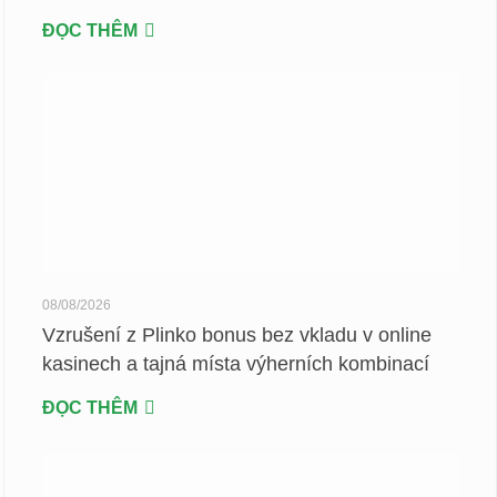
ĐỌC THÊM
08/08/2026
Vzrušení z Plinko bonus bez vkladu v online
kasinech a tajná místa výherních kombinací
ĐỌC THÊM