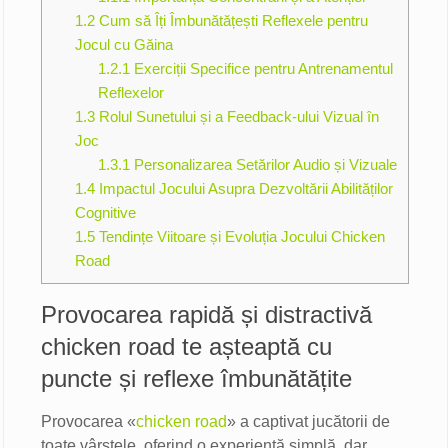
1.2
Cum să Îți Îmbunătățești Reflexele pentru
Jocul cu Găina
1.2.1
Exerciții Specifice pentru Antrenamentul
Reflexelor
1.3
Rolul Sunetului și a Feedback-ului Vizual în
Joc
1.3.1
Personalizarea Setărilor Audio și Vizuale
1.4
Impactul Jocului Asupra Dezvoltării Abilităților
Cognitive
1.5
Tendințe Viitoare și Evoluția Jocului Chicken
Road
Provocarea rapidă și distractivă
chicken road te așteaptă cu
puncte și reflexe îmbunătățite
Provocarea «
chicken road
» a captivat jucătorii de
toate vârstele, oferind o experiență simplă, dar