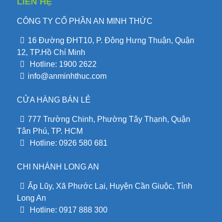
LIÊN HỆ
CÔNG TY CỔ PHẦN AN MINH THỨC
16 Đường ĐHT10, P. Đông Hưng Thuận, Quận
12, TP.Hồ Chí Minh
Hotline: 1900 2622
info@anminhthuc.com
CỬA HÀNG BÁN LẺ
777 Trường Chinh, Phường Tây Thạnh, Quận
Tân Phú, TP. HCM
Hotline: 0926 580 681
CHI NHÁNH LONG AN
Ấp Lũy, Xã Phước Lại, Huyện Cần Giuộc, Tỉnh
Long An
Hotline: 0917 888 300