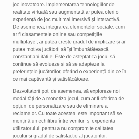
joc inovatoare. Implementarea tehnologiilor de
realitate virtuală sau augmentată ar putea oferi o
experiență de joc mult mai imersivă și interactivă.
De asemenea, integrarea elementelor sociale, cum
ar fi clasamentele online sau competițiile
multiplayer, ar putea crește gradul de implicare și ar
putea motiva jucătorii să își îmbunătățească
constant abilitățile. Este de așteptat ca jocul să
continue să evolueze și să se adapteze la
preferințele jucătorilor, oferind o experiență din ce în
ce mai captivantă și satisfăcătoare.
Dezvoltatorii pot, de asemenea, să exploreze noi
modalități de a monetiza jocul, cum ar fi oferirea de
opțiuni de personalizare sau de eliminare a
reclamelor. Cu toate acestea, este important să se
mențină un echilibru între venituri și experiența
utilizatorului, pentru a nu compromite calitatea
jocului și gradul de satisfacție al jucătorilor.