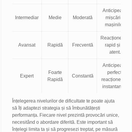
Anticipează
Intermediar
Medie
Moderată
mișcările
mașinilor.
Reacționează
Avansat
Rapidă
Frecventă
rapid și fii
atent.
Anticipează
Foarte
perfect,
Expert
Constantă
Rapidă
reacționează
instantaneu.
Înțelegerea nivelurilor de dificultate te poate ajuta
să îți adaptezi strategia și să îmbunătățești
performanța. Fiecare nivel prezintă provocări unice,
necesitând o abordare diferită. Este important să
înțelegi limita ta și să progresezi treptat, pe măsură