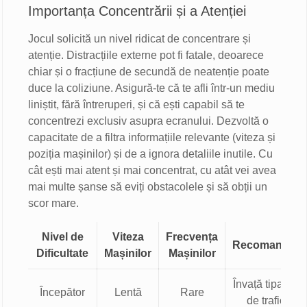
Importanța Concentrării și a Atenției
Jocul solicită un nivel ridicat de concentrare și
atenție. Distracțiile externe pot fi fatale, deoarece
chiar și o fracțiune de secundă de neatenție poate
duce la coliziune. Asigură-te că te afli într-un mediu
liniștit, fără întreruperi, și că ești capabil să te
concentrezi exclusiv asupra ecranului. Dezvoltă o
capacitate de a filtra informațiile relevante (viteza și
poziția mașinilor) și de a ignora detaliile inutile. Cu
cât ești mai atent și mai concentrat, cu atât vei avea
mai multe șanse să eviți obstacolele și să obții un
scor mare.
Nivel de
Viteza
Frecvența
Recomandări
Dificultate
Mașinilor
Mașinilor
Învață tiparele
Începător
Lentă
Rare
de trafic.