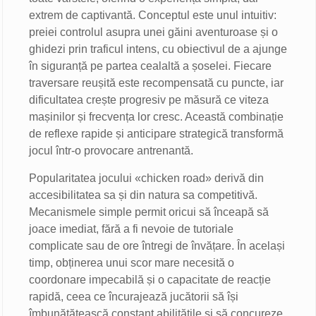
extrem de captivantă. Conceptul este unul intuitiv:
preiei controlul asupra unei găini aventuroase și o
ghidezi prin traficul intens, cu obiectivul de a ajunge
în siguranță pe partea cealaltă a șoselei. Fiecare
traversare reușită este recompensată cu puncte, iar
dificultatea crește progresiv pe măsură ce viteza
mașinilor și frecvența lor cresc. Această combinație
de reflexe rapide și anticipare strategică transformă
jocul într-o provocare antrenantă.
Popularitatea jocului «chicken road» derivă din
accesibilitatea sa și din natura sa competitivă.
Mecanismele simple permit oricui să înceapă să
joace imediat, fără a fi nevoie de tutoriale
complicate sau de ore întregi de învățare. În același
timp, obținerea unui scor mare necesită o
coordonare impecabilă și o capacitate de reacție
rapidă, ceea ce încurajează jucătorii să își
îmbunătățească constant abilitățile și să concureze