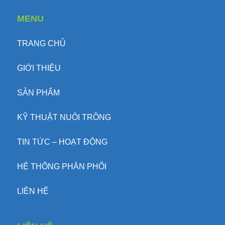
MENU
TRANG CHỦ
GIỚI THIỆU
SẢN PHẨM
KỸ THUẬT NUÔI TRỒNG
TIN TỨC – HOẠT ĐỘNG
HỆ THỐNG PHÂN PHỐI
LIÊN HỆ