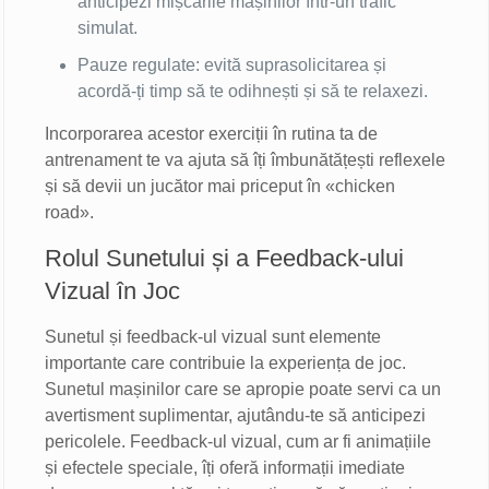
anticipezi mișcările mașinilor într-un trafic
simulat.
Pauze regulate: evită suprasolicitarea și
acordă-ți timp să te odihnești și să te relaxezi.
Incorporarea acestor exerciții în rutina ta de
antrenament te va ajuta să îți îmbunătățești reflexele
și să devii un jucător mai priceput în «chicken
road».
Rolul Sunetului și a Feedback-ului
Vizual în Joc
Sunetul și feedback-ul vizual sunt elemente
importante care contribuie la experiența de joc.
Sunetul mașinilor care se apropie poate servi ca un
avertisment suplimentar, ajutându-te să anticipezi
pericolele. Feedback-ul vizual, cum ar fi animațiile
și efectele speciale, îți oferă informații imediate