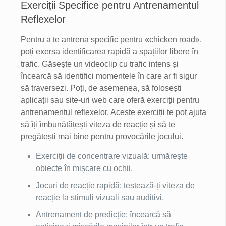
Exerciții Specifice pentru Antrenamentul
Reflexelor
Pentru a te antrena specific pentru «chicken road»,
poți exersa identificarea rapidă a spațiilor libere în
trafic. Găsește un videoclip cu trafic intens și
încearcă să identifici momentele în care ar fi sigur
să traversezi. Poți, de asemenea, să folosești
aplicații sau site-uri web care oferă exerciții pentru
antrenamentul reflexelor. Aceste exerciții te pot ajuta
să îți îmbunătățești viteza de reacție și să te
pregătești mai bine pentru provocările jocului.
Exerciții de concentrare vizuală: urmărește
obiecte în mișcare cu ochii.
Jocuri de reacție rapidă: testează-ți viteza de
reacție la stimuli vizuali sau auditivi.
Antrenament de predicție: încearcă să