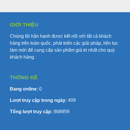
GIỚI THIỆU
Chúng tôi hân hạnh được kết nối với tất cả khách
hàng trên toàn quốc, phát triển các giải pháp, liên tục
làm mới để cung cấp sản phẩm giá trị nhất cho quý
khách hàng.
THỐNG KÊ
Đang online:
0
Lượt truy cập trong ngày:
409
Tổng lượt truy cập:
868959