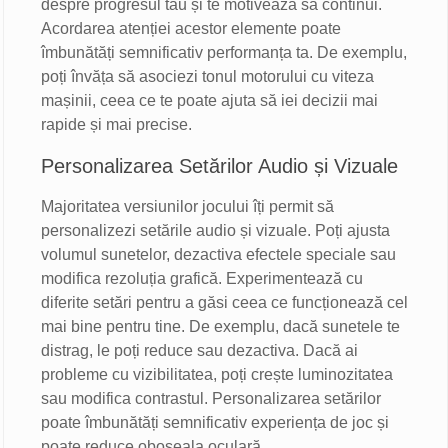
despre progresul tău și te motivează să continui.
Acordarea atenției acestor elemente poate
îmbunătăți semnificativ performanța ta. De exemplu,
poți învăța să asociezi tonul motorului cu viteza
mașinii, ceea ce te poate ajuta să iei decizii mai
rapide și mai precise.
Personalizarea Setărilor Audio și Vizuale
Majoritatea versiunilor jocului îți permit să
personalizezi setările audio și vizuale. Poți ajusta
volumul sunetelor, dezactiva efectele speciale sau
modifica rezoluția grafică. Experimentează cu
diferite setări pentru a găsi ceea ce funcționează cel
mai bine pentru tine. De exemplu, dacă sunetele te
distrag, le poți reduce sau dezactiva. Dacă ai
probleme cu vizibilitatea, poți crește luminozitatea
sau modifica contrastul. Personalizarea setărilor
poate îmbunătăți semnificativ experiența de joc și
poate reduce oboseala oculară.