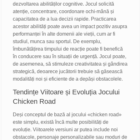
dezvoltarea abilităților cognitive. Jocul solicită
atenție, concentrare, coordonare ochi-mână și
capacitatea de a lua decizii rapide. Practicarea
acestor abilități poate avea un impact pozitiv asupra
performanței în alte domenii ale vieții, cum ar fi
studiul, munca sau sportul. De exemplu,
îmbunătățirea timpului de reacție poate fi benefică
în conducere sau în situații de urgență. Jocul poate,
de asemenea, să stimuleze creativitatea și gândirea
strategică, deoarece jucătorii trebuie să găsească
modalități noi și eficiente de a depăși obstacolele.
Tendințe Viitoare și Evoluția Jocului
Chicken Road
Deși conceptul de bază al jocului «chicken road»
este simplu, există încă multe posibilități de
evoluție. Viitoarele versiuni ar putea include noi
obstacole, personaje personalizabile sau moduri de