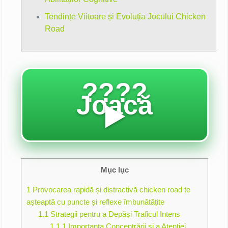
Tendințe Viitoare și Evoluția Jocului Chicken
Road
????
Joacă
▶️
Mục lục
1
Provocarea rapidă și distractivă chicken road te
așteaptă cu puncte și reflexe îmbunătățite
1.1
Strategii pentru a Depăși Traficul Intens
1.1.1
Importanța Concentrării și a Atenției