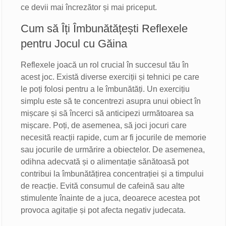
ce devii mai încrezător și mai priceput.
Cum să Îți Îmbunătățești Reflexele
pentru Jocul cu Găina
Reflexele joacă un rol crucial în succesul tău în
acest joc. Există diverse exerciții și tehnici pe care
le poți folosi pentru a le îmbunătăți. Un exercițiu
simplu este să te concentrezi asupra unui obiect în
mișcare și să încerci să anticipezi următoarea sa
mișcare. Poți, de asemenea, să joci jocuri care
necesită reacții rapide, cum ar fi jocurile de memorie
sau jocurile de urmărire a obiectelor. De asemenea,
odihna adecvată și o alimentație sănătoasă pot
contribui la îmbunătățirea concentrației și a timpului
de reacție. Evită consumul de cafeină sau alte
stimulente înainte de a juca, deoarece acestea pot
provoca agitație și pot afecta negativ judecata.