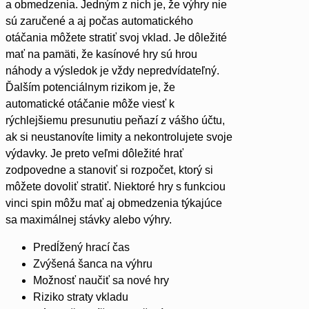
a obmedzenia. Jedným z nich je, že výhry nie
sú zaručené a aj počas automatického
otáčania môžete stratiť svoj vklad. Je dôležité
mať na pamäti, že kasínové hry sú hrou
náhody a výsledok je vždy nepredvídateľný.
Ďalším potenciálnym rizikom je, že
automatické otáčanie môže viesť k
rýchlejšiemu presunutiu peňazí z vášho účtu,
ak si neustanovíte limity a nekontrolujete svoje
výdavky. Je preto veľmi dôležité hrať
zodpovedne a stanoviť si rozpočet, ktorý si
môžete dovoliť stratiť. Niektoré hry s funkciou
vinci spin môžu mať aj obmedzenia týkajúce
sa maximálnej stávky alebo výhry.
Predĺžený hrací čas
Zvýšená šanca na výhru
Možnosť naučiť sa nové hry
Riziko straty vkladu