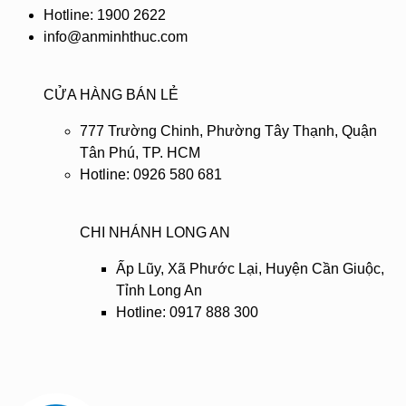
Hotline: 1900 2622
info@anminhthuc.com
CỬA HÀNG BÁN LẺ
777 Trường Chinh, Phường Tây Thạnh, Quận
Tân Phú, TP. HCM
Hotline: 0926 580 681
CHI NHÁNH LONG AN
Ấp Lũy, Xã Phước Lại, Huyện Cần Giuộc,
Tỉnh Long An
Hotline: 0917 888 300