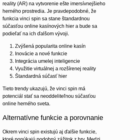
reality (AR) na vytvorenie ešte imersívnejšieho
herného prostredia. Je pravdepodobné, že
funkcia vinci spin sa stane štandardnou
súčasťou online kasínových hier a bude sa
podieľať na ich ďalšom vývoji.
Zvýšená popularita online kasín
Inovácie a nové funkcie
Integrácia umelej inteligencie
Využitie virtuálnej a rozšírenej reality
Štandardná súčasť hier
Tieto trendy ukazujú, že vinci spin má
potenciál stať sa neoddeliteľnou súčasťou
online herného sveta.
Alternatívne funkcie a porovnanie
Okrem vinci spin existujú aj ďalšie funkcie,
ktoré ponúkajú podobný zážitok z hry. Medzi