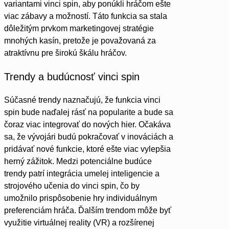
variantami vinci spin, aby ponúkli hráčom ešte
viac zábavy a možností. Táto funkcia sa stala
dôležitým prvkom marketingovej stratégie
mnohých kasín, pretože je považovaná za
atraktívnu pre širokú škálu hráčov.
Trendy a budúcnosť vinci spin
Súčasné trendy naznačujú, že funkcia vinci
spin bude naďalej rásť na popularite a bude sa
čoraz viac integrovať do nových hier. Očakáva
sa, že vývojári budú pokračovať v inováciách a
pridávať nové funkcie, ktoré ešte viac vylepšia
herný zážitok. Medzi potenciálne budúce
trendy patrí integrácia umelej inteligencie a
strojového učenia do vinci spin, čo by
umožnilo prispôsobenie hry individuálnym
preferenciám hráča. Ďalším trendom môže byť
využitie virtuálnej reality (VR) a rozšírenej