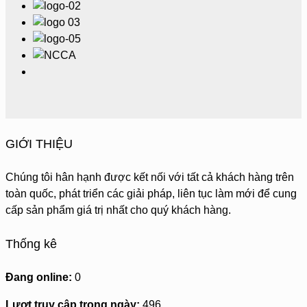
GIỚI THIỆU
Chúng tôi hân hạnh được kết nối với tất cả khách hàng trên
toàn quốc, phát triển các giải pháp, liên tục làm mới để cung
cấp sản phẩm giá trị nhất cho quý khách hàng.
Thống kê
Đang online:
0
Lượt truy cập trong ngày:
496