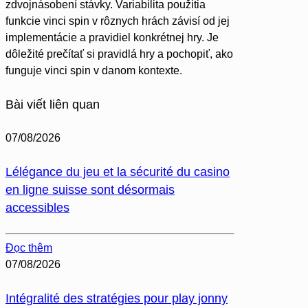
zdvojnásobení stávky. Variabilita použitia
funkcie vinci spin v rôznych hrách závisí od jej
implementácie a pravidiel konkrétnej hry. Je
dôležité prečítať si pravidlá hry a pochopiť, ako
funguje vinci spin v danom kontexte.
Bài viết liên quan
07/08/2026
Lélégance du jeu et la sécurité du casino
en ligne suisse sont désormais
accessibles
Đọc thêm
07/08/2026
Intégralité des stratégies pour play jonny