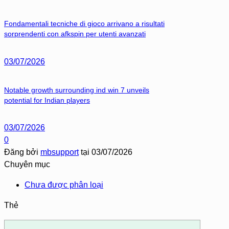
Fondamentali tecniche di gioco arrivano a risultati
sorprendenti con afkspin per utenti avanzati
03/07/2026
Notable growth surrounding ind win 7 unveils
potential for Indian players
03/07/2026
0
Đăng bởi
mbsupport
tại
03/07/2026
Chuyên mục
Chưa được phân loại
Thẻ