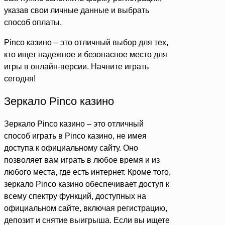
указав свои личные данные и выбрать
способ оплаты.
Pinco казино – это отличный выбор для тех,
кто ищет надежное и безопасное место для
игры в онлайн-версии. Начните играть
сегодня!
Зеркало Pinco казино
Зеркало Pinco казино – это отличный
способ играть в Pinco казино, не имея
доступа к официальному сайту. Оно
позволяет вам играть в любое время и из
любого места, где есть интернет. Кроме того,
зеркало Pinco казино обеспечивает доступ к
всему спектру функций, доступных на
официальном сайте, включая регистрацию,
депозит и снятие выигрыша. Если вы ищете