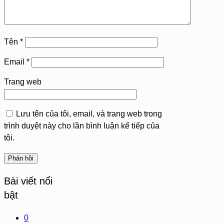
Tên
*
Email
*
Trang web
Lưu tên của tôi, email, và trang web trong
trình duyệt này cho lần bình luận kế tiếp của
tôi.
Bài viết nổi
bật
0