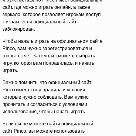
сайт, где можно играть онлайн, а также
зеркало, которое позволяет игрокам доступ
к играм, если официальный сайт
заблокирован.
Чтобы начать играть на официальном сайте
Pinco, вам нужно зарегистрироваться и
открыть счет. Затем вы сможете выбрать
игру, которая вам понравилась, и начать
играть.
Важно помнить, что официальный сайт
Pinco имеет свои правила и условия,
которые нужно соблюдать. Вам нужно
прочитать и согласиться с условиями
использования, чтобы начать играть.
Если вы не можете найти официальный
сайт Pinco, вы можете использовать