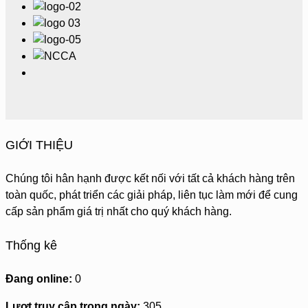
GIỚI THIỆU
Chúng tôi hân hạnh được kết nối với tất cả khách hàng trên
toàn quốc, phát triển các giải pháp, liên tục làm mới để cung
cấp sản phẩm giá trị nhất cho quý khách hàng.
Thống kê
Đang online:
0
Lượt truy cập trong ngày:
305