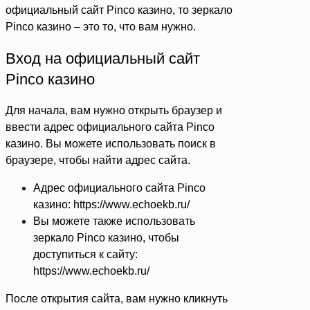
официальный сайт Pinco казино, то зеркало
Pinco казино – это то, что вам нужно.
Вход на официальный сайт
Pinco казино
Для начала, вам нужно открыть браузер и
ввести адрес официального сайта Pinco
казино. Вы можете использовать поиск в
браузере, чтобы найти адрес сайта.
Адрес официального сайта Pinco
казино: https://www.echoekb.ru/
Вы можете также использовать
зеркало Pinco казино, чтобы
доступиться к сайту:
https://www.echoekb.ru/
После открытия сайта, вам нужно кликнуть