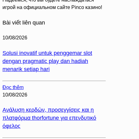
игрой на официальном сайте Pinco казино!
Bài viết liên quan
10/08/2026
Solusi inovatif untuk penggemar slot
dengan pragmatic play dan hadiah
menarik setiap hari
Đọc thêm
10/08/2026
Ανάλυση κερδών, προσεγγίσεις και η
πλατφόρμα thorfortune για επενδυτικό
όφελος