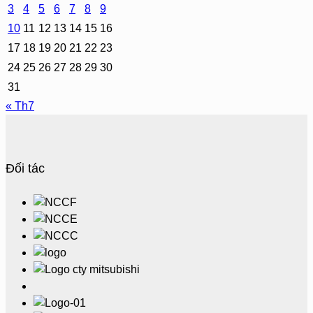
3
4
5
6
7
8
9
10
11
12
13
14
15
16
17
18
19
20
21
22
23
24
25
26
27
28
29
30
31
« Th7
Đối tác