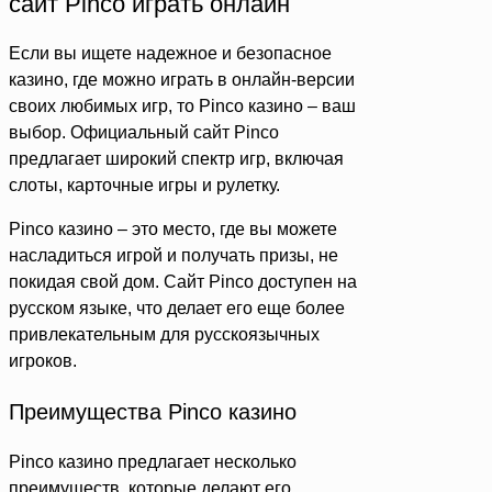
сайт Pinco играть онлайн
Если вы ищете надежное и безопасное
казино, где можно играть в онлайн-версии
своих любимых игр, то Pinco казино – ваш
выбор. Официальный сайт Pinco
предлагает широкий спектр игр, включая
слоты, карточные игры и рулетку.
Pinco казино – это место, где вы можете
насладиться игрой и получать призы, не
покидая свой дом. Сайт Pinco доступен на
русском языке, что делает его еще более
привлекательным для русскоязычных
игроков.
Преимущества Pinco казино
Pinco казино предлагает несколько
преимуществ, которые делают его