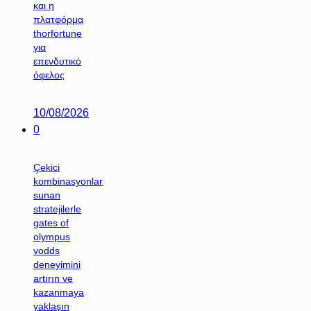
και η
πλατφόρμα
thorfortune
για
επενδυτικό
όφελος
10/08/2026
0
Çekici
kombinasyonlar
sunan
stratejilerle
gates of
olympus
vodds
deneyimini
artırın ve
kazanmaya
yaklaşın