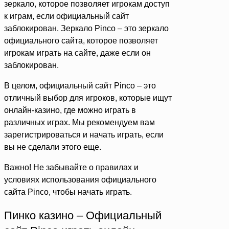
зеркало, которое позволяет игрокам доступ
к играм, если официальный сайт
заблокирован. Зеркало Pinco – это зеркало
официального сайта, которое позволяет
игрокам играть на сайте, даже если он
заблокирован.
В целом, официальный сайт Pinco – это
отличный выбор для игроков, которые ищут
онлайн-казино, где можно играть в
различных играх. Мы рекомендуем вам
зарегистрироваться и начать играть, если
вы не сделали этого еще.
Важно! Не забывайте о правилах и
условиях использования официального
сайта Pinco, чтобы начать играть.
Пинко казино – Официальный