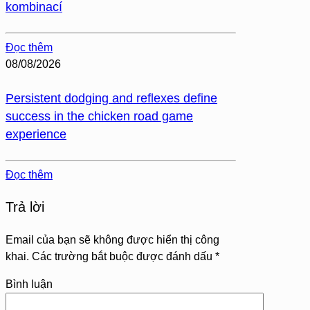
kombinací
Đọc thêm
08/08/2026
Persistent dodging and reflexes define
success in the chicken road game
experience
Đọc thêm
Trả lời
Email của bạn sẽ không được hiển thị công
khai.
Các trường bắt buộc được đánh dấu
*
Bình luận