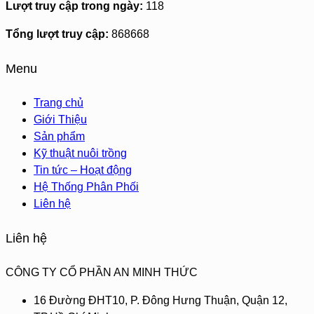
Lượt truy cập trong ngày:
118
Tổng lượt truy cập:
868668
Menu
Trang chủ
Giới Thiệu
Sản phẩm
Kỹ thuật nuôi trồng
Tin tức – Hoạt động
Hệ Thống Phân Phối
Liên hệ
Liên hệ
CÔNG TY CỔ PHẦN AN MINH THỨC
16 Đường ĐHT10, P. Đông Hưng Thuận, Quận 12,