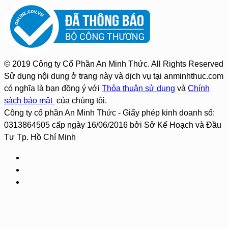
© 2019 Công ty Cổ Phần An Minh Thức. All Rights Reserved
Sử dụng nội dung ở trang này và dịch vụ tại anminhthuc.com
có nghĩa là bạn đồng ý với
Thỏa thuận sử dụng
và
Chính
sách bảo mật
của chúng tôi.
Công ty cổ phần An Minh Thức - Giấy phép kinh doanh số:
0313864505 cấp ngày 16/06/2016 bởi Sở Kế Hoạch và Đầu
Tư Tp. Hồ Chí Minh