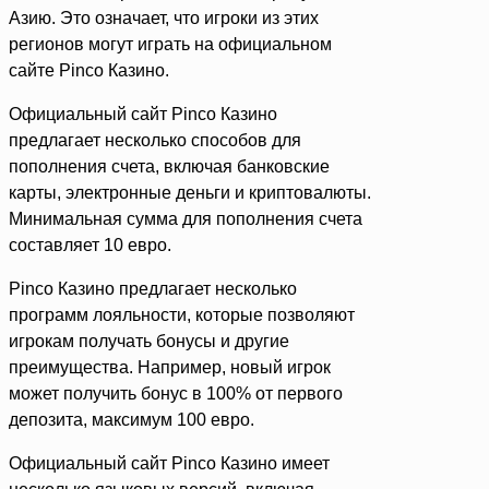
Азию. Это означает, что игроки из этих
регионов могут играть на официальном
сайте Pinco Казино.
Официальный сайт Pinco Казино
предлагает несколько способов для
пополнения счета, включая банковские
карты, электронные деньги и криптовалюты.
Минимальная сумма для пополнения счета
составляет 10 евро.
Pinco Казино предлагает несколько
программ лояльности, которые позволяют
игрокам получать бонусы и другие
преимущества. Например, новый игрок
может получить бонус в 100% от первого
депозита, максимум 100 евро.
Официальный сайт Pinco Казино имеет