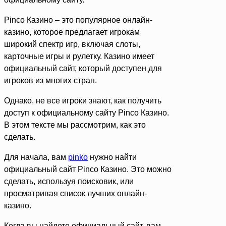
Pinco Казино – это популярное онлайн-
казино, которое предлагает игрокам
широкий спектр игр, включая слоты,
карточные игры и рулетку. Казино имеет
официальный сайт, который доступен для
игроков из многих стран.
Однако, не все игроки знают, как получить
доступ к официальному сайту Pinco Казино.
В этом тексте мы рассмотрим, как это
сделать.
Для начала, вам
pinko
нужно найти
официальный сайт Pinco Казино. Это можно
сделать, используя поисковик, или
просматривая список лучших онлайн-
казино.
Когда вы найдете официальный сайт, вам