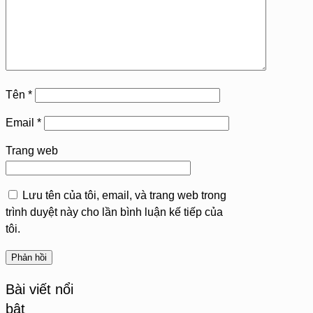
Tên
*
Email
*
Trang web
Lưu tên của tôi, email, và trang web trong
trình duyệt này cho lần bình luận kế tiếp của
tôi.
Bài viết nổi
bật