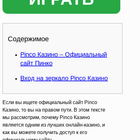
Содержимое
Pinco Казино – Официальный
сайт Пинко
Вход на зеркало Pinco Казино
Если вы ищете официальный сайт Pinco
Казино, то вы на правом пути. В этом тексте
мы рассмотрим, почему Pinco Казино
является одним из лучших онлайн-казино, и
как вы можете получить доступ к его
официальному сайту.