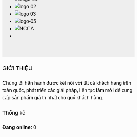
GIỚI THIỆU
Chúng tôi hân hạnh được kết nối với tất cả khách hàng trên
toàn quốc, phát triển các giải pháp, liên tục làm mới để cung
cấp sản phẩm giá trị nhất cho quý khách hàng.
Thống kê
Đang online:
0