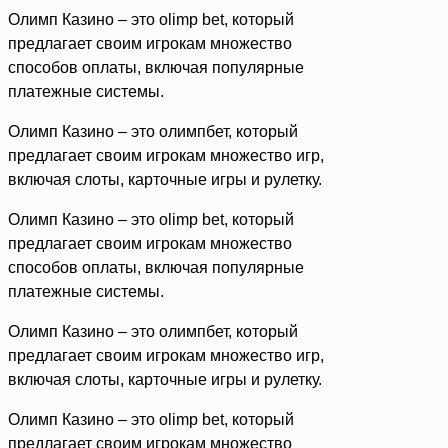
Олимп Казино – это olimp bet, который
предлагает своим игрокам множество
способов оплаты, включая популярные
платежные системы.
Олимп Казино – это олимпбет, который
предлагает своим игрокам множество игр,
включая слоты, карточные игры и рулетку.
Олимп Казино – это olimp bet, который
предлагает своим игрокам множество
способов оплаты, включая популярные
платежные системы.
Олимп Казино – это олимпбет, который
предлагает своим игрокам множество игр,
включая слоты, карточные игры и рулетку.
Олимп Казино – это olimp bet, который
предлагает своим игрокам множество