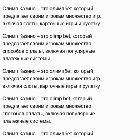
Олимп Казино – это олимпбет, который
предлагает своим игрокам множество игр,
включая слоты, карточные игры и рулетку.
Олимп Казино – это olimp bet, который
предлагает своим игрокам множество
способов оплаты, включая популярные
платежные системы.
Олимп Казино – это олимпбет, который
предлагает своим игрокам множество игр,
включая слоты, карточные игры и рулетку.
Олимп Казино – это olimp bet, который
предлагает своим игрокам множество
способов оплаты, включая популярные
платежные системы.
Олимп Казино – это олимпбет, который