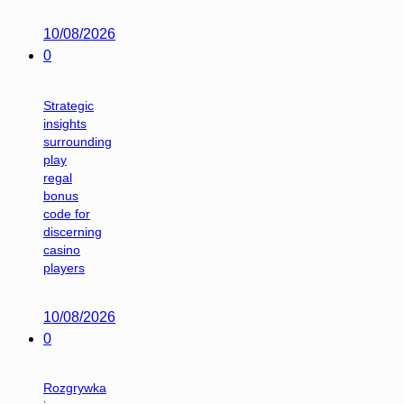
10/08/2026
0
Strategic
insights
surrounding
play
regal
bonus
code for
discerning
casino
players
10/08/2026
0
Rozgrywka