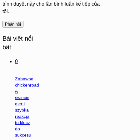
trình duyệt này cho lần bình luận kế tiếp của
tôi.
Bài viết nổi
bật
0
Zabawna
chickenroad
w
świecie
gier i
szybka
reakcja
to klucz
do
sukcesu