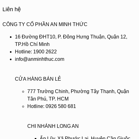
Liên hệ
CÔNG TY CỔ PHẦN AN MINH THỨC
16 Đường ĐHT10, P. Đông Hưng Thuận, Quận 12,
TP.Hồ Chí Minh
Hotline: 1900 2622
info@anminhthuc.com
CỬA HÀNG BÁN LẺ
777 Trường Chinh, Phường Tây Thạnh, Quận
Tân Phú, TP. HCM
Hotline: 0926 580 681
CHI NHÁNH LONG AN
Ấp Lũy, Xã Phước Lại, Huyện Cần Giuộc,