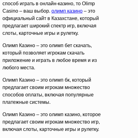
способ играть в онлайн-казино, то Olimp
Casino – ваш выбор.
олимп казино
– это
официальный сайт в Казахстане, который
предлагает широкий спектр игр, включая
слоты, карточные игры и рулетку.
Олимп Казино – это олимп бет скачать,
который позволяет игрокам скачать
приложение и играть в любое время и из
любого места.
Олимп Казино – это олимп бк, который
предлагает своим игрокам множество
способов оплаты, включая популярные
платежные системы.
Олимп Казино – это олимп казино, которое
предлагает своим игрокам множество игр,
включая слоты, карточные игры и рулетку.