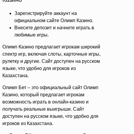
Зарегистрируйте аккаунт на
официальном сайте Олимп Казино.
Внесите депозит и начните играть в
любимые игры.
Олимп Казино предлагает игрокам широкий
спектр игр, включая слоты, карточные игры,
рулетку и другие. Сайт доступен на русском
языке, что удобно для игроков из
Казахстана.
Олимп Бет – это официальный сайт Олимп
Казино, который предлагает игрокам
возможность играть в онлайн-казино и
получать реальные выигрыши. Сайт
доступен на русском языке, что удобно для
игроков из Казахстана.