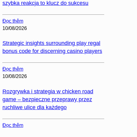
szybka reakcja to klucz do sukcesu
Đọc thêm
10/08/2026
Strategic insights surrounding play regal
bonus code for discerning casino players
Đọc thêm
10/08/2026
Rozgrywka i strategia w chicken road
game – bezpieczne przeprawy przez
ruchliwe ulice dla każdego
Đọc thêm