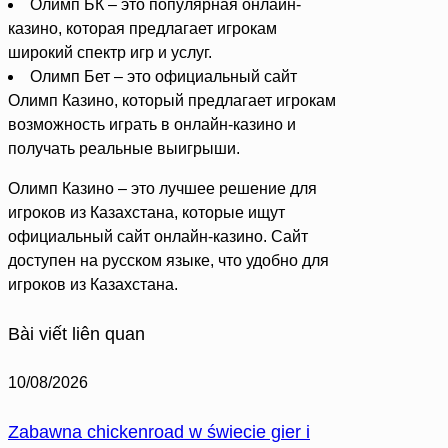
Олимп БК – это популярная онлайн-
казино, которая предлагает игрокам
широкий спектр игр и услуг.
Олимп Бет – это официальный сайт
Олимп Казино, который предлагает игрокам
возможность играть в онлайн-казино и
получать реальные выигрыши.
Олимп Казино – это лучшее решение для
игроков из Казахстана, которые ищут
официальный сайт онлайн-казино. Сайт
доступен на русском языке, что удобно для
игроков из Казахстана.
Bài viết liên quan
10/08/2026
Zabawna chickenroad w świecie gier i