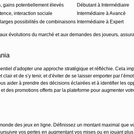
on, gains potentiellement élevés
Débutant à Intermédiaire
ence, interaction sociale
Intermédiaire à Avancé
, larges possibilités de combinaisons
Intermédiaire à Expert
 aux évolutions du marché et aux demandes des joueurs, assura
ania
entiel d'adopter une approche stratégique et réfléchie. Cela im
air et de s'y tenir, et d'éviter de se laisser emporter par l'émot
s aider à prendre des décisions éclairées et à identifier les op
 et des promotions offerts par la plateforme pour augmenter votr
 monde des jeux en ligne. Définissez un montant maximal que v
oursuivre vos pertes en augmentant vos mises ou en jouant plus