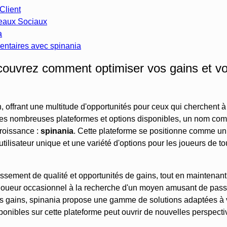
Client
seaux Sociaux
a
entaires avec spinania
couvrez comment optimiser vos gains et v
, offrant une multitude d'opportunités pour ceux qui cherchent à
mi les nombreuses plateformes et options disponibles, un nom c
croissance :
spinania
. Cette plateforme se positionne comme un
tilisateur unique et une variété d'options pour les joueurs de t
ssement de qualité et opportunités de gains, tout en maintenant
joueur occasionnel à la recherche d'un moyen amusant de pass
os gains, spinania propose une gamme de solutions adaptées à
sponibles sur cette plateforme peut ouvrir de nouvelles perspect