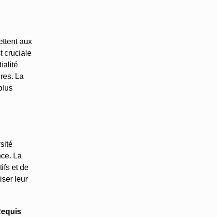
ettent aux
t cruciale
ialité
res. La
plus
sité
nce. La
ifs et de
iser leur
Requis