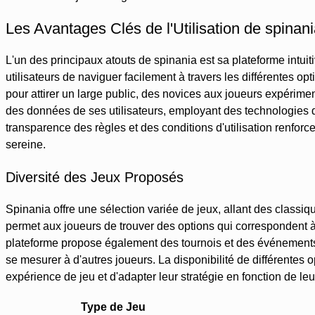
Les Avantages Clés de l'Utilisation de spinan
L'un des principaux atouts de spinania est sa plateforme intuit
utilisateurs de naviguer facilement à travers les différentes opt
pour attirer un large public, des novices aux joueurs expériment
des données de ses utilisateurs, employant des technologies d
transparence des règles et des conditions d'utilisation renforc
sereine.
Diversité des Jeux Proposés
Spinania offre une sélection variée de jeux, allant des classi
permet aux joueurs de trouver des options qui correspondent 
plateforme propose également des tournois et des événements s
se mesurer à d'autres joueurs. La disponibilité de différentes 
expérience de jeu et d'adapter leur stratégie en fonction de leur
Type de Jeu