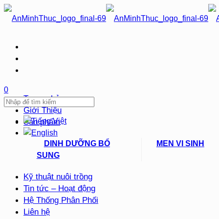
0
Trang chủ
Giới Thiệu
Sản phẩm
DINH DƯỠNG BỔ
MEN VI SINH
SUNG
Kỹ thuật nuôi trồng
Tin tức – Hoạt động
Hệ Thống Phân Phối
Liên hệ