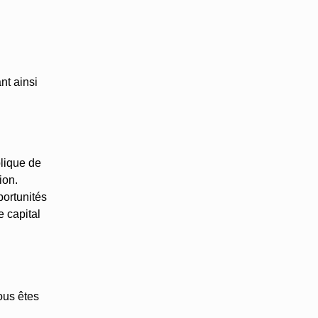
nt ainsi
plique de
ion.
portunités
e capital
ous êtes