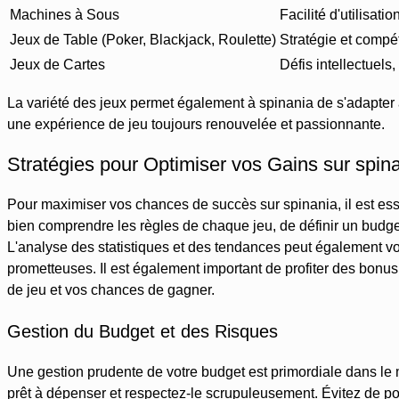
Machines à Sous
Facilité d'utilisati
Jeux de Table (Poker, Blackjack, Roulette)
Stratégie et compét
Jeux de Cartes
Défis intellectuels
La variété des jeux permet également à spinania de s'adapter
une expérience de jeu toujours renouvelée et passionnante.
Stratégies pour Optimiser vos Gains sur spin
Pour maximiser vos chances de succès sur spinania, il est ess
bien comprendre les règles de chaque jeu, de définir un budget cl
L'analyse des statistiques et des tendances peut également vou
prometteuses. Il est également important de profiter des bonus
de jeu et vos chances de gagner.
Gestion du Budget et des Risques
Une gestion prudente de votre budget est primordiale dans le
prêt à dépenser et respectez-le scrupuleusement. Évitez de p