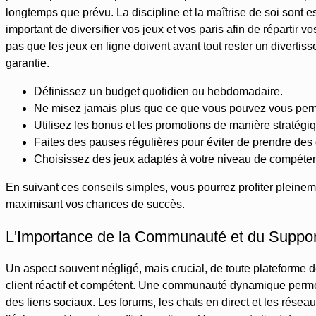
longtemps que prévu. La discipline et la maîtrise de soi sont e
important de diversifier vos jeux et vos paris afin de répartir
pas que les jeux en ligne doivent avant tout rester un divert
garantie.
Définissez un budget quotidien ou hebdomadaire.
Ne misez jamais plus que ce que vous pouvez vous perm
Utilisez les bonus et les promotions de manière stratégi
Faites des pauses régulières pour éviter de prendre des
Choisissez des jeux adaptés à votre niveau de compéten
En suivant ces conseils simples, vous pourrez profiter pleinem
maximisant vos chances de succès.
L'Importance de la Communauté et du Support
Un aspect souvent négligé, mais crucial, de toute plateforme 
client réactif et compétent. Une communauté dynamique permet 
des liens sociaux. Les forums, les chats en direct et les rése