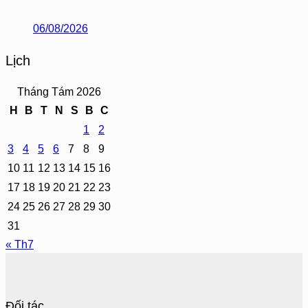
06/08/2026
Lịch
Tháng Tám 2026
H
B
T
N
S
B
C
1
2
3
4
5
6
7
8
9
10
11
12
13
14
15
16
17
18
19
20
21
22
23
24
25
26
27
28
29
30
31
« Th7
Đối tác