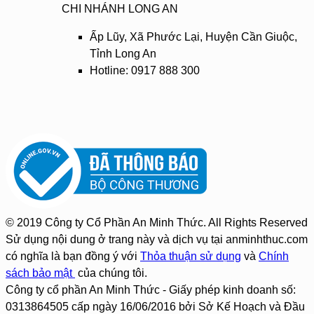
CHI NHÁNH LONG AN
Ấp Lũy, Xã Phước Lại, Huyện Cần Giuộc,
Tỉnh Long An
Hotline: 0917 888 300
© 2019 Công ty Cổ Phần An Minh Thức. All Rights Reserved
Sử dụng nội dung ở trang này và dịch vụ tại anminhthuc.com
có nghĩa là bạn đồng ý với
Thỏa thuận sử dụng
và
Chính
sách bảo mật
của chúng tôi.
Công ty cổ phần An Minh Thức - Giấy phép kinh doanh số:
0313864505 cấp ngày 16/06/2016 bởi Sở Kế Hoạch và Đầu