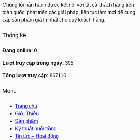
Chúng tôi hân hạnh được kết nối với tất cả khách hàng trên
toàn quốc, phát triển các giải pháp, liên tục làm mới để cung
cấp sản phẩm giá trị nhất cho quý khách hàng.
Thống kê
Đang online:
0
Lượt truy cập trong ngày:
395
Tổng lượt truy cập:
867110
Menu
Trang chủ
Giới Thiệu
Sản phẩm
Kỹ thuật nuôi trồng
Tin tức – Hoạt động