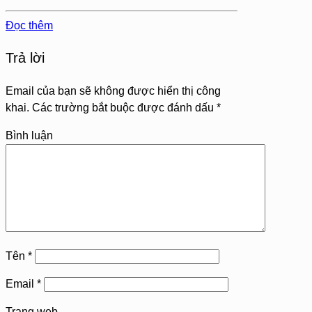
Đọc thêm
Trả lời
Email của bạn sẽ không được hiển thị công
khai.
Các trường bắt buộc được đánh dấu
*
Bình luận
Tên
*
Email
*
Trang web