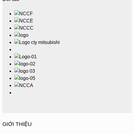
GIỚI THIỆU