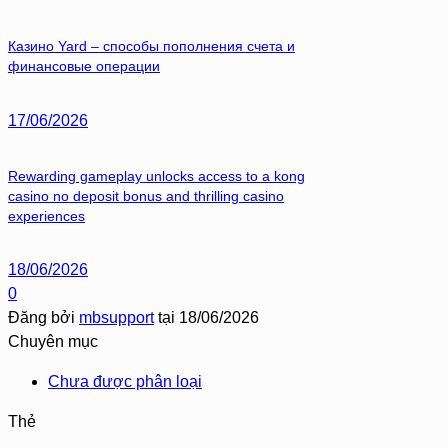
Казино Yard – способы пополнения счета и
финансовые операции
17/06/2026
Rewarding gameplay unlocks access to a kong
casino no deposit bonus and thrilling casino
experiences
18/06/2026
0
Đăng bởi
mbsupport
tại
18/06/2026
Chuyên mục
Chưa được phân loại
Thẻ