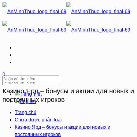
0
Казино Ярд – бонусы и акции для новых и
постоянных игроков
Trang chủ
Chưa được phân loại
Казино Ярд – бонусы и акции для новых и
постоянных игроков