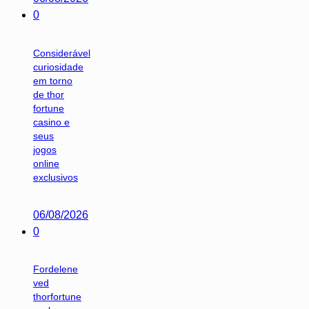
0
Considerável
curiosidade
em torno
de thor
fortune
casino e
seus
jogos
online
exclusivos
06/08/2026
0
Fordelene
ved
thorfortune