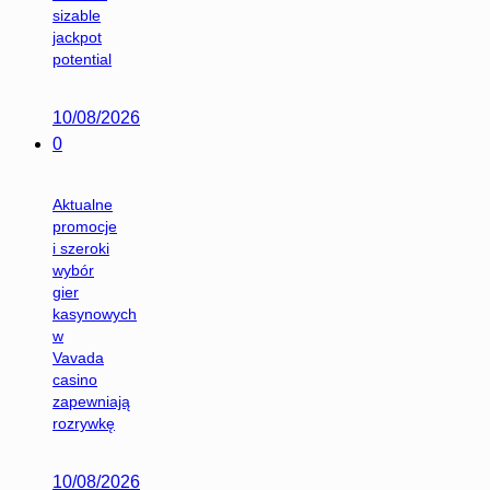
sizable
jackpot
potential
10/08/2026
0
Aktualne
promocje
i szeroki
wybór
gier
kasynowych
w
Vavada
casino
zapewniają
rozrywkę
10/08/2026