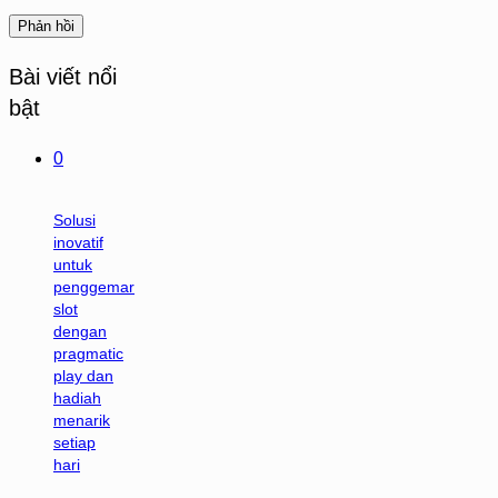
Bài viết nổi
bật
0
Solusi
inovatif
untuk
penggemar
slot
dengan
pragmatic
play dan
hadiah
menarik
setiap
hari