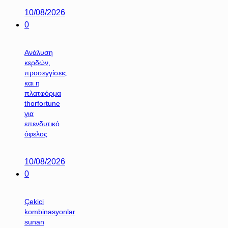
10/08/2026
0
Ανάλυση
κερδών,
προσεγγίσεις
και η
πλατφόρμα
thorfortune
για
επενδυτικό
όφελος
10/08/2026
0
Çekici
kombinasyonlar
sunan