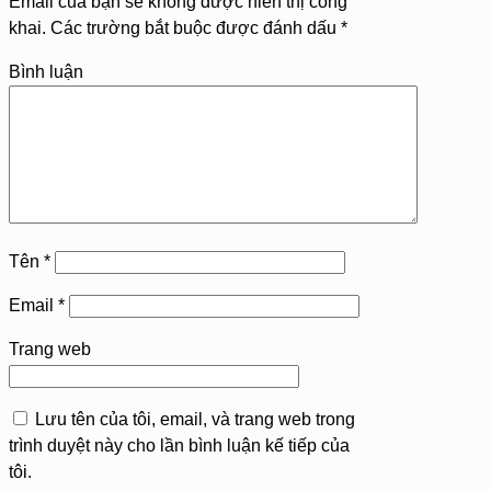
Email của bạn sẽ không được hiển thị công
khai.
Các trường bắt buộc được đánh dấu
*
Bình luận
Tên
*
Email
*
Trang web
Lưu tên của tôi, email, và trang web trong
trình duyệt này cho lần bình luận kế tiếp của
tôi.