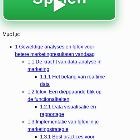
▶️
Mục lục
1
Geweldige analyses en fgfox voor
betere marketingresultaten vandaag
1.1
De kracht van data-analyse in
marketing
1.1.1
Het belang van realtime
data
1.2
fgfox: Een diepgaande blik op
de functionaliteiten
1.2.1
Data visualisatie en
rapportage
1.3
Implementatie van fgfox in je
marketingstrategie
1.3.1
Best practices voor