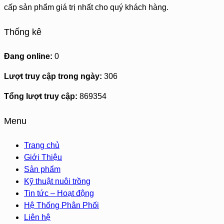
cấp sản phẩm giá trị nhất cho quý khách hàng.
Thống kê
Đang online:
0
Lượt truy cập trong ngày:
306
Tổng lượt truy cập:
869354
Menu
Trang chủ
Giới Thiệu
Sản phẩm
Kỹ thuật nuôi trồng
Tin tức – Hoạt động
Hệ Thống Phân Phối
Liên hệ