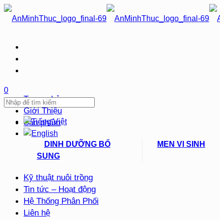
0
Trang chủ
Giới Thiệu
Sản phẩm
DINH DƯỠNG BỔ
MEN VI SINH
SUNG
Kỹ thuật nuôi trồng
Tin tức – Hoạt động
Hệ Thống Phân Phối
Liên hệ