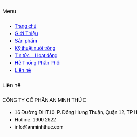
Menu
Trang chủ
Giới Thiệu
Sản phẩm
Kỹ thuật nuôi trồng
Tin tức – Hoạt động
Hệ Thống Phân Phối
Liên hệ
Liên hệ
CÔNG TY CỔ PHẦN AN MINH THỨC
16 Đường ĐHT10, P. Đông Hưng Thuận, Quận 12, TP.H
Hotline: 1900 2622
info@anminhthuc.com