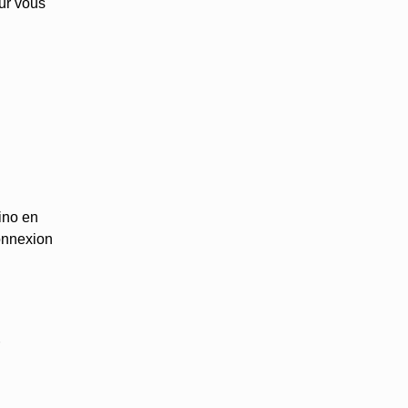
ur vous
ino en
connexion