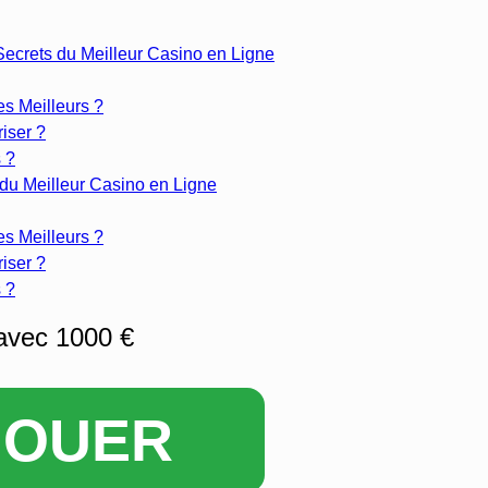
Secrets du Meilleur Casino en Ligne
es Meilleurs ?
iser ?
s ?
 du Meilleur Casino en Ligne
es Meilleurs ?
iser ?
s ?
 avec 1000 €
 JOUER