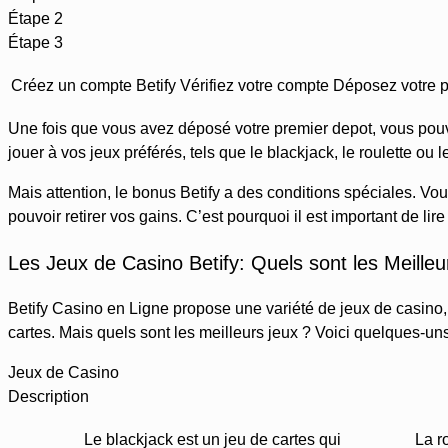
Étape 2
Étape 3
Créez un compte Betify
Vérifiez votre compte
Déposez votre p
Une fois que vous avez déposé votre premier depot, vous pouv
jouer à vos jeux préférés, tels que le blackjack, le roulette ou
Mais attention, le bonus Betify a des conditions spéciales. V
pouvoir retirer vos gains. C’est pourquoi il est important de l
Les Jeux de Casino Betify: Quels sont les Meilleu
Betify Casino en Ligne propose une variété de jeux de casino, y
cartes. Mais quels sont les meilleurs jeux ? Voici quelques-uns
Jeux de Casino
Description
Le blackjack est un jeu de cartes qui
La r