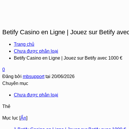
Betify Casino en Ligne | Jouez sur Betify ave
Trang chủ
Chưa được phân loại
Betify Casino en Ligne | Jouez sur Betify avec 1000 €
0
Đăng bởi
mbsupport
tại
20/06/2026
Chuyên mục
Chưa được phân loại
Thẻ
Mục lục
[
Ẩn
]