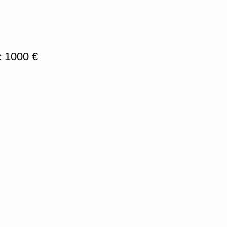
c 1000 €