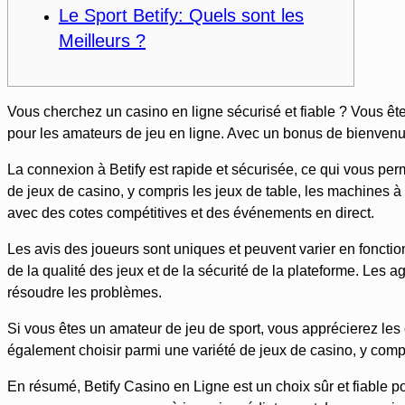
Le Sport Betify: Quels sont les
Meilleurs ?
Vous cherchez un casino en ligne sécurisé et fiable ? Vous ête
pour les amateurs de jeu en ligne. Avec un bonus de bienve
La connexion à Betify est rapide et sécurisée, ce qui vous per
de jeux de casino, y compris les jeux de table, les machines à 
avec des cotes compétitives et des événements en direct.
Les avis des joueurs sont uniques et peuvent varier en fonctio
de la qualité des jeux et de la sécurité de la plateforme. Les 
résoudre les problèmes.
Si vous êtes un amateur de jeu de sport, vous apprécierez les
également choisir parmi une variété de jeux de casino, y compri
En résumé, Betify Casino en Ligne est un choix sûr et fiable 