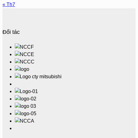
« Th7
Đối tác