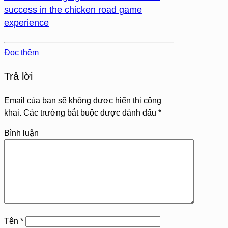
success in the chicken road game
experience
Đọc thêm
Trả lời
Email của bạn sẽ không được hiển thị công
khai.
Các trường bắt buộc được đánh dấu
*
Bình luận
Tên
*