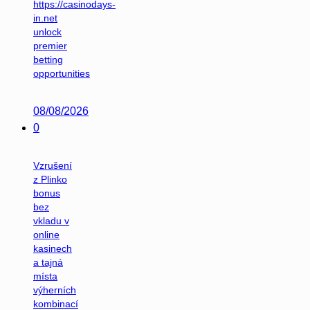
https://casinodays-
in.net
unlock
premier
betting
opportunities
08/08/2026
0
Vzrušení
z Plinko
bonus
bez
vkladu v
online
kasinech
a tajná
místa
výherních
kombinací