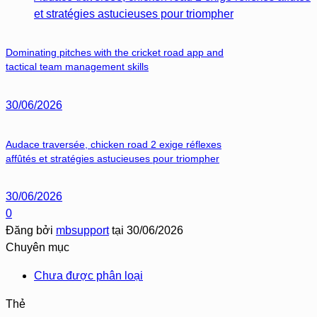
et stratégies astucieuses pour triompher
Dominating pitches with the cricket road app and
tactical team management skills
30/06/2026
Audace traversée, chicken road 2 exige réflexes
affûtés et stratégies astucieuses pour triompher
30/06/2026
0
Đăng bởi
mbsupport
tại
30/06/2026
Chuyên mục
Chưa được phân loại
Thẻ