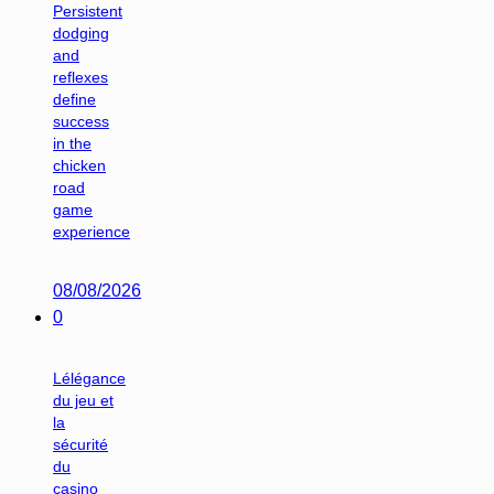
Persistent
dodging
and
reflexes
define
success
in the
chicken
road
game
experience
08/08/2026
0
Lélégance
du jeu et
la
sécurité
du
casino