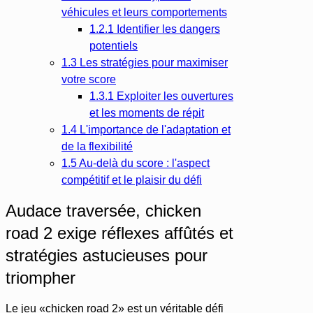
véhicules et leurs comportements
1.2.1
Identifier les dangers
potentiels
1.3
Les stratégies pour maximiser
votre score
1.3.1
Exploiter les ouvertures
et les moments de répit
1.4
L'importance de l'adaptation et
de la flexibilité
1.5
Au-delà du score : l'aspect
compétitif et le plaisir du défi
Audace traversée, chicken
road 2 exige réflexes affûtés et
stratégies astucieuses pour
triompher
Le jeu «chicken road 2» est un véritable défi