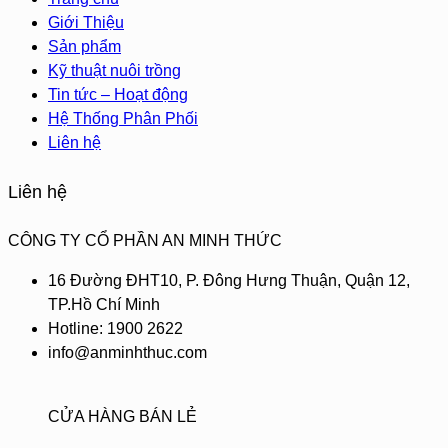
Giới Thiệu
Sản phẩm
Kỹ thuật nuôi trồng
Tin tức – Hoạt động
Hệ Thống Phân Phối
Liên hệ
Liên hệ
CÔNG TY CỔ PHẦN AN MINH THỨC
16 Đường ĐHT10, P. Đông Hưng Thuận, Quận 12,
TP.Hồ Chí Minh
Hotline: 1900 2622
info@anminhthuc.com
CỬA HÀNG BÁN LẺ