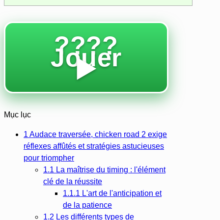
????
Jouer
▶️
Mục lục
1
Audace traversée, chicken road 2 exige
réflexes affûtés et stratégies astucieuses
pour triompher
1.1
La maîtrise du timing : l'élément
clé de la réussite
1.1.1
L'art de l'anticipation et
de la patience
1.2
Les différents types de