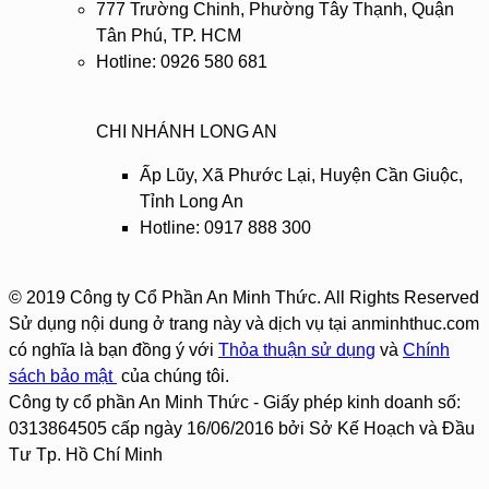
777 Trường Chinh, Phường Tây Thạnh, Quận
Tân Phú, TP. HCM
Hotline: 0926 580 681
CHI NHÁNH LONG AN
Ấp Lũy, Xã Phước Lại, Huyện Cần Giuộc,
Tỉnh Long An
Hotline: 0917 888 300
© 2019 Công ty Cổ Phần An Minh Thức. All Rights Reserved
Sử dụng nội dung ở trang này và dịch vụ tại anminhthuc.com
có nghĩa là bạn đồng ý với
Thỏa thuận sử dụng
và
Chính
sách bảo mật
của chúng tôi.
Công ty cổ phần An Minh Thức - Giấy phép kinh doanh số:
0313864505 cấp ngày 16/06/2016 bởi Sở Kế Hoạch và Đầu
Tư Tp. Hồ Chí Minh