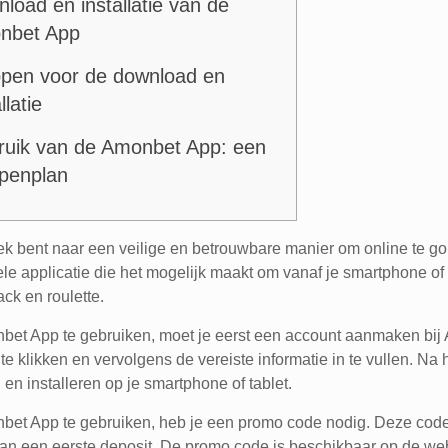
load en installatie van de
nbet App
pen voor de download en
llatie
uik van de Amonbet App: een
penplan
oek bent naar een veilige en betrouwbare manier om online te
le applicatie die het mogelijk maakt om vanaf je smartphone of
ack en roulette.
et App te gebruiken, moet je eerst een account aanmaken bij
 te klikken en vervolgens de vereiste informatie in te vullen. 
n installeren op je smartphone of tablet.
et App te gebruiken, heb je een promo code nodig. Deze code
an een eerste deposit. De promo code is beschikbaar op de w