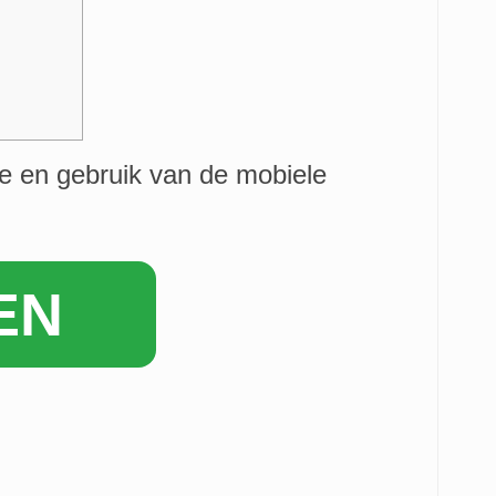
e en gebruik van de mobiele
EN