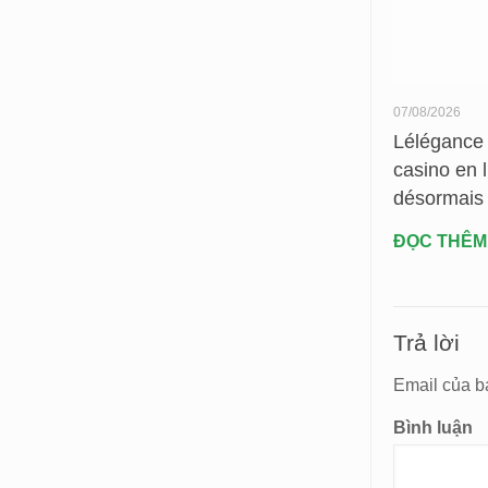
07/08/2026
Lélégance d
casino en 
désormais 
ĐỌC THÊM
Trả lời
Email của b
Bình luận