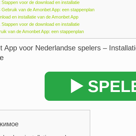
2
Stappen voor de download en installatie
3
Gebruik van de Amonbet App: een stappenplan
load en installatie van de Amonbet App
1
Stappen voor de download en installatie
uik van de Amonbet App: een stappenplan
App voor Nederlandse spelers – Installati
ie
▶️ SPEL
жимое