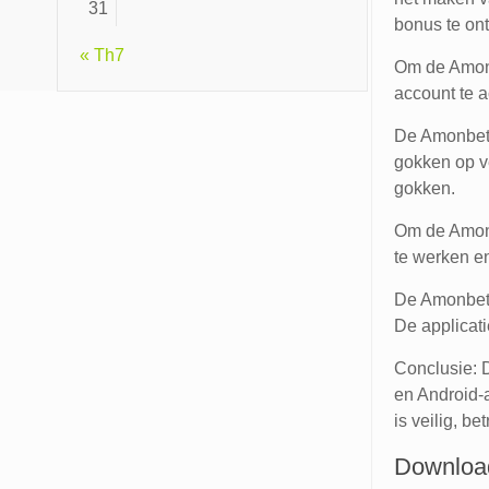
31
bonus te on
« Th7
Om de Amonb
account te 
De Amonbet 
gokken op ve
gokken.
Om de Amonb
te werken e
De Amonbet 
De applicati
Conclusie: 
en Android-a
is veilig, b
Download