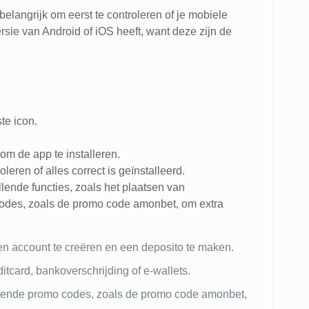
elangrijk om eerst te controleren of je mobiele
rsie van Android of iOS heeft, want deze zijn de
te icon.
 om de app te installeren.
leren of alles correct is geïnstalleerd.
lende functies, zoals het plaatsen van
odes, zoals de promo code amonbet, om extra
en account te creëren en een deposito te maken.
tcard, bankoverschrijding of e-wallets.
illende promo codes, zoals de promo code amonbet,