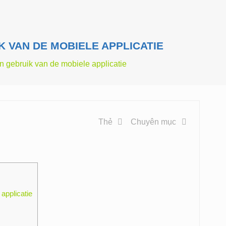
 VAN DE MOBIELE APPLICATIE
n gebruik van de mobiele applicatie
Thẻ
Chuyên mục
applicatie