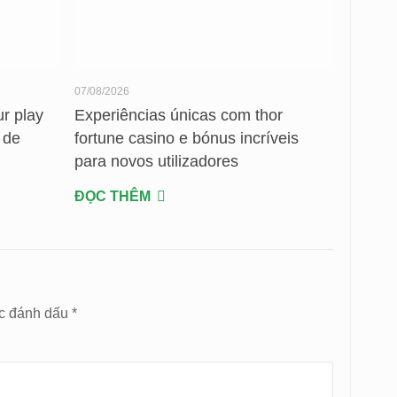
07/08/2026
ur play
Experiências únicas com thor
 de
fortune casino e bónus incríveis
para novos utilizadores
ĐỌC THÊM
c đánh dấu
*