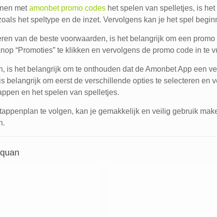
nnen met
amonbet promo codes
het spelen van spelletjes, is het
zoals het speltype en de inzet. Vervolgens kan je het spel begin
teren van de beste voorwaarden, is het belangrijk om een prom
nop “Promoties” te klikken en vervolgens de promo code in te vu
n, is het belangrijk om te onthouden dat de Amonbet App een ve
is belangrijk om eerst de verschillende opties te selecteren en
pen en het spelen van spelletjes.
tappenplan te volgen, kan je gemakkelijk en veilig gebruik mak
n.
n quan