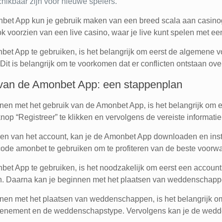
hikbaar zijn voor nieuwe spelers.
bet App kun je gebruik maken van een breed scala aan casinoga
k voorzien van een live casino, waar je live kunt spelen met ee
et App te gebruiken, is het belangrijk om eerst de algemene 
Dit is belangrijk om te voorkomen dat er conflicten ontstaan o
van de Amonbet App: een stappenplan
nen met het gebruik van de Amonbet App, is het belangrijk om 
nop “Registreer” te klikken en vervolgens de vereiste informatie 
en van het account, kan je de Amonbet App downloaden en instal
ode amonbet te gebruiken om te profiteren van de beste voorw
et App te gebruiken, is het noodzakelijk om eerst een accoun
en. Daarna kan je beginnen met het plaatsen van weddenschappe
en met het plaatsen van weddenschappen, is het belangrijk om e
evenement en de weddenschapstype. Vervolgens kan je de wedd