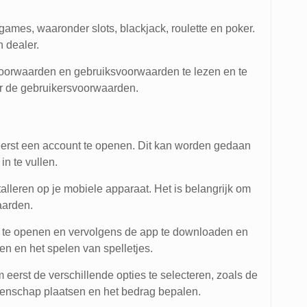
mes, waaronder slots, blackjack, roulette en poker.
n dealer.
voorwaarden en gebruiksvoorwaarden te lezen en te
ver de gebruikersvoorwaarden.
eerst een account te openen. Dit kan worden gedaan
in te vullen.
leren op je mobiele apparaat. Het is belangrijk om
aarden.
t te openen en vervolgens de app te downloaden en
n en het spelen van spelletjes.
erst de verschillende opties te selecteren, zoals de
enschap plaatsen en het bedrag bepalen.