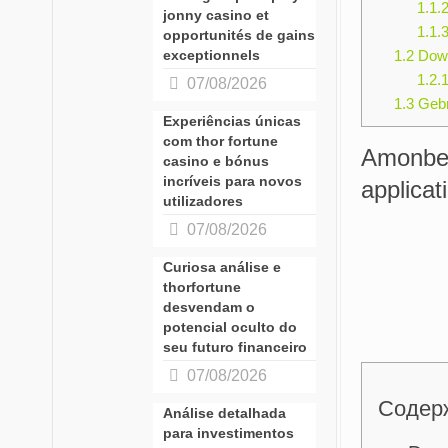
1.1.
jonny casino et
1.1.
opportunités de gains
exceptionnels
1.2
Down
1.2.
07/08/2026
1.3
Gebr
Experiências únicas
com thor fortune
Amonbet 
casino e bónus
incríveis para novos
applicat
utilizadores
07/08/2026
Curiosa análise e
thorfortune
desvendam o
potencial oculto do
seu futuro financeiro
07/08/2026
Содер
Análise detalhada
para investimentos