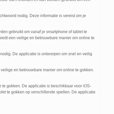
htwoord nodig. Deze informatie is vereist om je
en gebruikt om vanaf je smartphone of tablet te
biedt een veilige en betrouwbare manier om online te
odig. De applicatie is ontworpen om snel en veilig
veilige en betrouwbare manier om online te gokken.
te gokken. De applicatie is beschikbaar voor iOS-
et te gokken op verschillende spellen. De applicatie