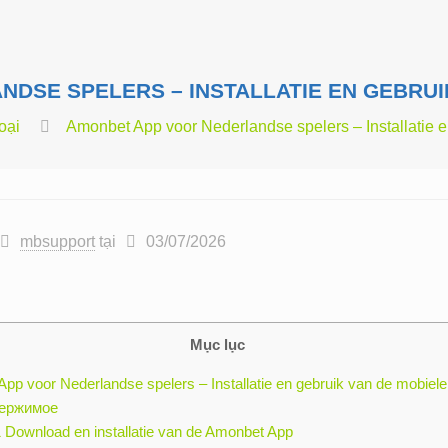
DSE SPELERS – INSTALLATIE EN GEBRUIK
oại
Amonbet App voor Nederlandse spelers – Installatie e
mbsupport
tại
03/07/2026
Mục lục
p voor Nederlandse spelers – Installatie en gebruik van de mobiele 
ержимое
1
Download en installatie van de Amonbet App